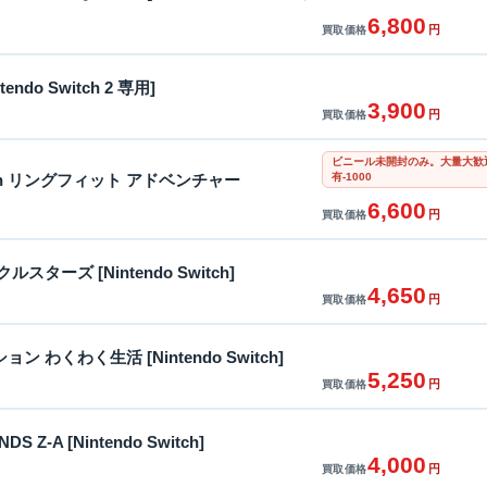
6,800
円
買取価格
tendo Switch 2 専用]
3,900
円
買取価格
ビニール未開封のみ。大量大歓
有-1000
witch リングフィット アドベンチャー
6,600
円
買取価格
ターズ [Nintendo Switch]
4,650
円
買取価格
 わくわく生活 [Nintendo Switch]
5,250
円
買取価格
DS Z-A [Nintendo Switch]
4,000
円
買取価格