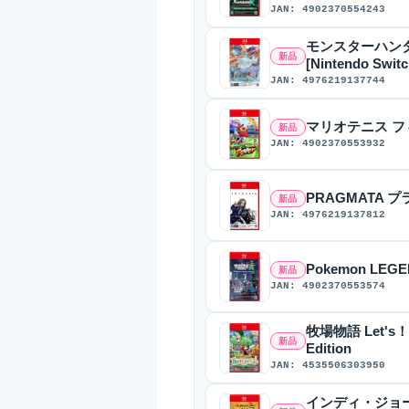
JAN: 4902370554243
モンスターハン
新品
[Nintendo Swit
JAN: 4976219137744
マリオテニス フィーバ
新品
JAN: 4902370553932
PRAGMATA プラグ
新品
JAN: 4976219137812
Pokemon LEGEND
新品
JAN: 4902370553574
牧場物語 Let's！
新品
Edition
JAN: 4535506303950
インディ・ジョーンズ