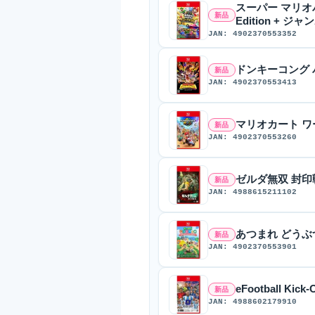
スーパー マリオパー
新品
Edition + ジ
JAN: 4902370553352
ドンキーコング バナン
新品
JAN: 4902370553413
マリオカート ワールド
新品
JAN: 4902370553260
ゼルダ無双 封印戦記 
新品
JAN: 4988615211102
あつまれ どうぶつの森 
新品
JAN: 4902370553901
eFootball Kick
新品
JAN: 4988602179910