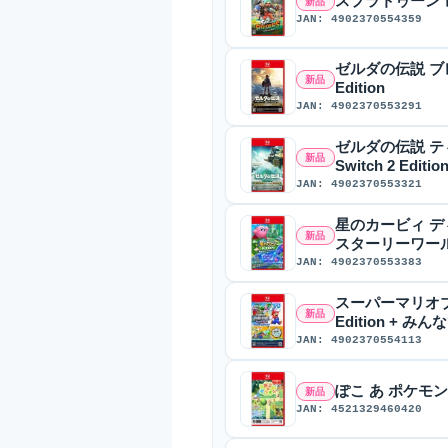
スプラトゥーン レイダ
新品
JAN: 4902370554359
ゼルダの伝説 ブレス 
新品
Edition
JAN: 4902370553291
ゼルダの伝説 ティ
新品
Switch 2 Editio
JAN: 4902370553321
星のカービィ ディスカ
新品
スターリーワー
JAN: 4902370553383
スーパーマリオブラザ
新品
Edition + 
JAN: 4902370554113
ぽこ あ ポケモン [N
新品
JAN: 4521329460420