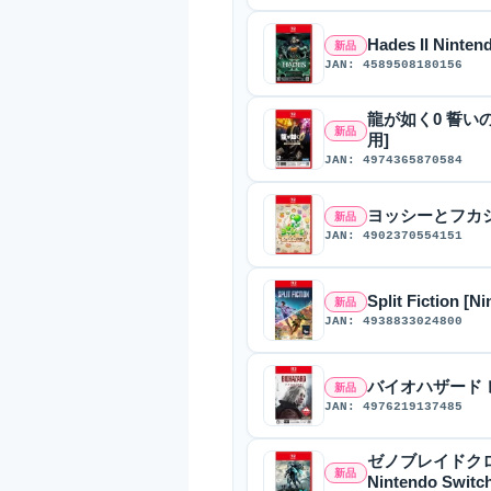
Hades II Ninten
新品
JAN: 4589508180156
龍が如く0 誓いの場所 D
新品
用]
JAN: 4974365870584
ヨッシーとフカシギの図
新品
JAN: 4902370554151
Split Fiction [
新品
JAN: 4938833024800
バイオハザード レクイ
新品
JAN: 4976219137485
ゼノブレイドク
新品
Nintendo Switch