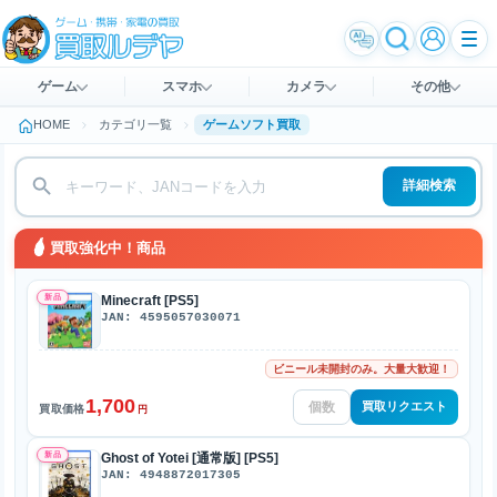
ゲーム
スマホ
カメラ
その他
HOME
カテゴリ一覧
ゲームソフト買取
詳細検索
買取強化中！商品
新品
Minecraft [PS5]
JAN: 4595057030071
ビニール未開封のみ。大量大歓迎！
1,700
買取リクエスト
買取価格
円
新品
Ghost of Yotei [通常版] [PS5]
JAN: 4948872017305