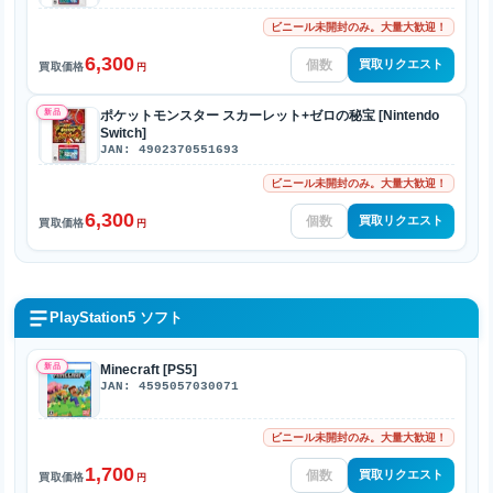
ビニール未開封のみ。大量大歓迎！
6,300
買取リクエスト
買取価格
円
新品
ポケットモンスター スカーレット+ゼロの秘宝 [Nintendo
Switch]
JAN: 4902370551693
ビニール未開封のみ。大量大歓迎！
6,300
買取リクエスト
買取価格
円
PlayStation5 ソフト
新品
Minecraft [PS5]
JAN: 4595057030071
ビニール未開封のみ。大量大歓迎！
1,700
買取リクエスト
買取価格
円