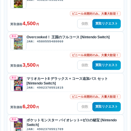
ビニール未開封のみ。大量大歓迎！
4,500
買取リクエスト
買取価格
円
新品
Overcooked！ 王国のフルコース [Nintendo Switch]
JAN: 4580555480060
ビニール未開封のみ。大量大歓迎！
3,500
買取リクエスト
買取価格
円
新品
マリオカート8 デラックス + コース追加パス セット
[Nintendo Switch]
JAN: 4902370551815
ビニール未開封のみ。大量大歓迎！
6,200
買取リクエスト
買取価格
円
新品
ポケットモンスター バイオレット+ゼロの秘宝 [Nintendo
Switch]
JAN: 4902370551709