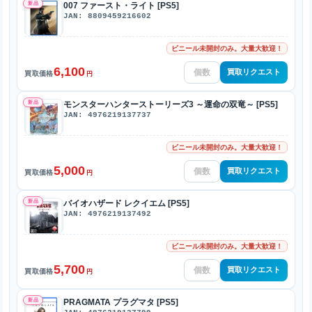
新品
007 ファースト・ライト [PS5]
JAN: 8809459216602
ビニール未開封のみ。大量大歓迎！
6,100
買取リクエスト
買取価格
円
新品
モンスターハンターストーリーズ3 ～運命の双竜～ [PS5]
JAN: 4976219137737
ビニール未開封のみ。大量大歓迎！
5,000
買取リクエスト
買取価格
円
新品
バイオハザード レクイエム [PS5]
JAN: 4976219137492
ビニール未開封のみ。大量大歓迎！
5,700
買取リクエスト
買取価格
円
新品
PRAGMATA プラグマタ [PS5]