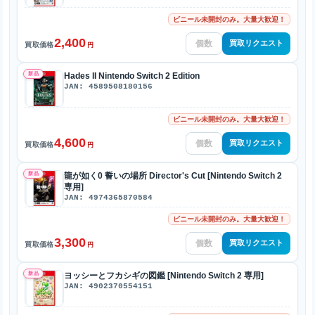
ビニール未開封のみ。大量大歓迎！
2,400
買取リクエスト
買取価格
円
新品
Hades II Nintendo Switch 2 Edition
JAN: 4589508180156
ビニール未開封のみ。大量大歓迎！
4,600
買取リクエスト
買取価格
円
新品
龍が如く0 誓いの場所 Director's Cut [Nintendo Switch 2
専用]
JAN: 4974365870584
ビニール未開封のみ。大量大歓迎！
3,300
買取リクエスト
買取価格
円
新品
ヨッシーとフカシギの図鑑 [Nintendo Switch 2 専用]
JAN: 4902370554151