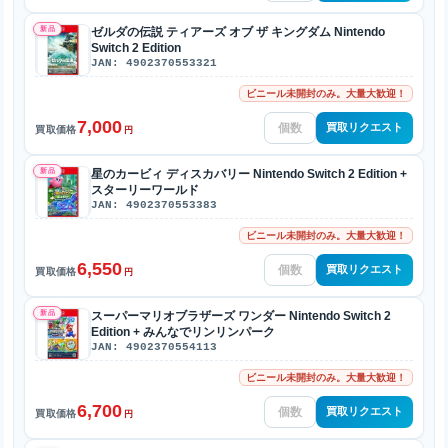
新品
ゼルダの伝説 ティアーズ オブ ザ キングダム Nintendo
Switch 2 Edition
JAN: 4902370553321
ビニール未開封のみ。大量大歓迎！
7,000
買取リクエスト
買取価格
円
新品
星のカービィ ディスカバリー Nintendo Switch 2 Edition +
スターリーワールド
JAN: 4902370553383
ビニール未開封のみ。大量大歓迎！
6,550
買取リクエスト
買取価格
円
新品
スーパーマリオブラザーズ ワンダー Nintendo Switch 2
Edition + みんなでリンリンパーク
JAN: 4902370554113
ビニール未開封のみ。大量大歓迎！
6,700
買取リクエスト
買取価格
円