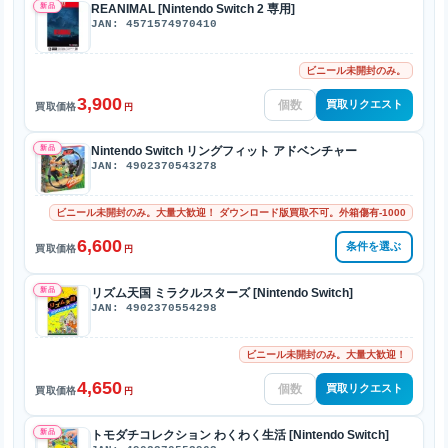
新品
REANIMAL [Nintendo Switch 2 専用]
JAN: 4571574970410
ビニール未開封のみ。
3,900
買取リクエスト
買取価格
円
新品
Nintendo Switch リングフィット アドベンチャー
JAN: 4902370543278
ビニール未開封のみ。大量大歓迎！ ダウンロード版買取不可。外箱傷有-1000
6,600
条件を選ぶ
買取価格
円
新品
リズム天国 ミラクルスターズ [Nintendo Switch]
JAN: 4902370554298
ビニール未開封のみ。大量大歓迎！
4,650
買取リクエスト
買取価格
円
新品
トモダチコレクション わくわく生活 [Nintendo Switch]