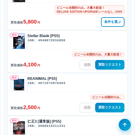
ビニール未開封のみ。大量大歓迎！
DELUXE EDITION UPGRADEシールなし -1000
5,800
条件を選ぶ
買取価格
円
新品
Stellar Blade [PS5]
JAN: 4948872016858
ビニール未開封のみ。大量大歓迎！
4,100
買取リクエスト
買取価格
円
新品
REANIMAL [PS5]
JAN: 4571574970403
ビニール未開封のみ。
2,500
買取リクエスト
買取価格
円
新品
仁王3 [通常版] [PS5]
JAN: 4988615211331