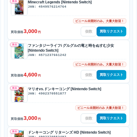
新品
Minecraft Legends [Nintendo Switch]
JAN: 4549576214764
ビニール未開封のみ。大量大歓迎！
3,000
買取リクエスト
買取価格
円
新品
ファンタジーライフi グルグルの竜と時をぬすむ少女
[Nintendo Switch]
JAN: 4571237661242
ビニール未開封のみ。大量大歓迎！
4,600
買取リクエスト
買取価格
円
新品
マリオvs.ドンキーコング [Nintendo Switch]
JAN: 4902370551877
ビニール未開封のみ 大量大歓迎！
3,000
買取リクエスト
買取価格
円
新品
ドンキーコング リターンズ HD [Nintendo Switch]
JAN: 4902370552492