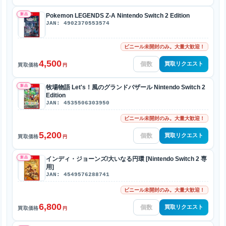
新品
Pokemon LEGENDS Z-A Nintendo Switch 2 Edition
JAN: 4902370553574
ビニール未開封のみ。大量大歓迎！
4,500
買取リクエスト
買取価格
円
新品
牧場物語 Let's！風のグランドバザール Nintendo Switch 2
Edition
JAN: 4535506303950
ビニール未開封のみ。大量大歓迎！
5,200
買取リクエスト
買取価格
円
新品
インディ・ジョーンズ/大いなる円環 [Nintendo Switch 2 専
用]
JAN: 4549576288741
ビニール未開封のみ。大量大歓迎！
6,800
買取リクエスト
買取価格
円