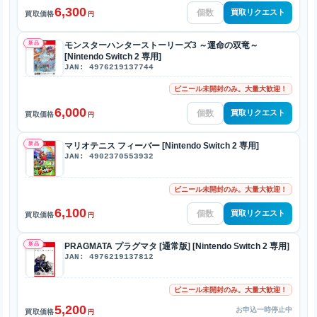
6,300
買取リクエスト
買取価格
円
新品
モンスターハンターストーリーズ3 ～運命の双竜～
[Nintendo Switch 2 専用]
JAN: 4976219137744
ビニール未開封のみ。大量大歓迎！
6,000
買取リクエスト
買取価格
円
新品
マリオテニス フィーバー [Nintendo Switch 2 専用]
JAN: 4902370553932
ビニール未開封のみ。大量大歓迎！
6,100
買取リクエスト
買取価格
円
新品
PRAGMATA プラグマタ [通常版] [Nintendo Switch 2 専用]
JAN: 4976219137812
ビニール未開封のみ。大量大歓迎！
5,200
お申込一時停止中
買取価格
円