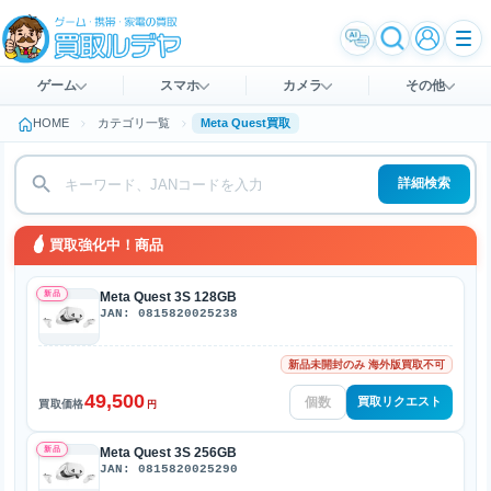
ゲーム
スマホ
カメラ
その他
HOME
カテゴリ一覧
Meta Quest買取
詳細検索
買取強化中！商品
新品
Meta Quest 3S 128GB
JAN: 0815820025238
新品未開封のみ 海外版買取不可
49,500
買取リクエスト
買取価格
円
新品
Meta Quest 3S 256GB
JAN: 0815820025290