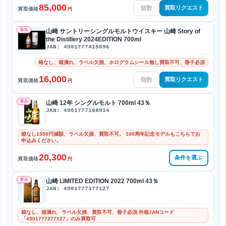
85,000
買取リクエスト
買取価格
円
新品
山崎 サントリーシングルモルトウイスキー 山崎 Story of
the Distillery 2024EDITION 700ml
JAN: 4901777415096
箱なし、箱潰れ、ラベル欠損、ホログラムシール無し買取不可、冊子必須
16,000
買取リクエスト
買取価格
円
新品
山崎 12年 シングルモルト 700ml 43％
JAN: 4901777188914
箱なし1500円減額、ラベル欠損、買取不可。 100周年記念モデルもこちらでお
申込みください。
20,300
条件を選ぶ
買取価格
円
新品
山崎 LIMITED EDITION 2022 700ml 43％
JAN: 4901777377127
箱なし、箱潰れ、ラベル欠損、買取不可、冊子必須 外箱JANコード
「4901777377127」のみ買取可