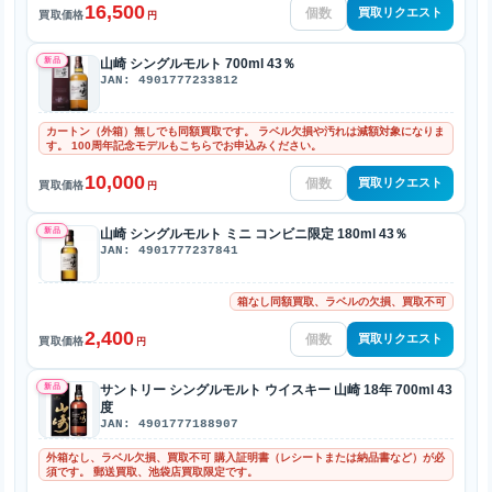
16,500
買取リクエスト
買取価格
円
新品
山崎 シングルモルト 700ml 43％
JAN: 4901777233812
カートン（外箱）無しでも同額買取です。 ラベル欠損や汚れは減額対象になりま
す。 100周年記念モデルもこちらでお申込みください。
10,000
買取リクエスト
買取価格
円
新品
山崎 シングルモルト ミニ コンビニ限定 180ml 43％
JAN: 4901777237841
箱なし同額買取、ラベルの欠損、買取不可
2,400
買取リクエスト
買取価格
円
新品
サントリー シングルモルト ウイスキー 山崎 18年 700ml 43
度
JAN: 4901777188907
外箱なし、ラベル欠損、買取不可 購入証明書（レシートまたは納品書など）が必
須です。 郵送買取、池袋店買取限定です。