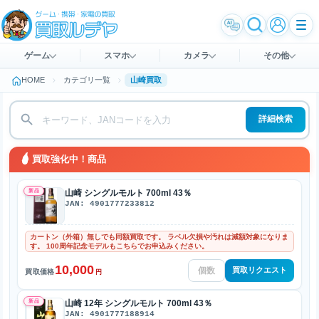
ゲーム
スマホ
カメラ
その他
HOME
カテゴリ一覧
山崎買取
詳細検索
買取強化中！商品
新品
山崎 シングルモルト 700ml 43％
JAN: 4901777233812
カートン（外箱）無しでも同額買取です。 ラベル欠損や汚れは減額対象になりま
す。 100周年記念モデルもこちらでお申込みください。
10,000
買取リクエスト
買取価格
円
新品
山崎 12年 シングルモルト 700ml 43％
JAN: 4901777188914