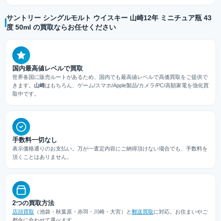
サントリー シングルモルト ウイスキー 山崎12年 ミニチュア瓶 43
度 50ml の買取ならお任せください
国内最高値レベルで買取
世界各国に販売ルートがあるため、国内でも最高値レベルで高価買取をご提供で
きます。
山崎
はもちろん、ゲーム/スマホ/Apple製品/カメラ/PC/高額家電を強化買
取中です。
手数料一切なし
表示価格通りのお支払い。万が一査定内容にご納得頂けない場合でも、手数料を
頂くことはありません。
2つの買取方法
店頭買取
（池袋・秋葉原・赤羽・川崎・大宮）と
郵送買取
に対応。お住まいやご
都合に合わせて選べます。