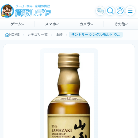
ゲーム
スマホ
カメラ
その他
HOME
カテゴリ一覧
山崎
サントリー シングルモルト ウイスキー 山崎12年 ミニチュア瓶 43度 50ml