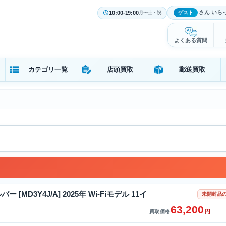
さん いら
10:00-19:00
ゲスト
月〜土・祝
よくある質問
カテゴリ一覧
店頭買取
郵送買取
ルバー [MD3Y4J/A] 2025年 Wi-Fiモデル 11イ
未開封品の
63,200
円
買取価格