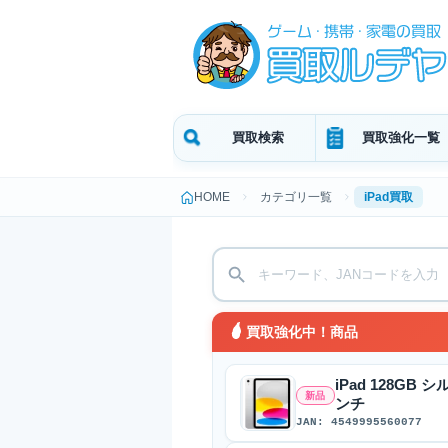
買取検索
買取強化一覧
HOME
カテゴリ一覧
iPad買取
買取強化中！商品
iPad 128GB シ
新品
ンチ
JAN: 4549995560077