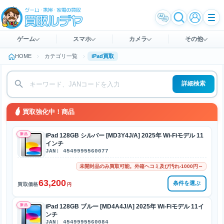
ゲーム
スマホ
カメラ
その他
HOME
カテゴリ一覧
iPad買取
詳細検索
買取強化中！商品
新品
iPad 128GB シルバー [MD3Y4J/A] 2025年 Wi-Fiモデル 11
インチ
JAN: 4549995560077
未開封品のみ買取可能。外箱ヘコミ及び汚れ-1000円～
63,200
条件を選ぶ
買取価格
円
新品
iPad 128GB ブルー [MD4A4J/A] 2025年 Wi-Fiモデル 11イ
ンチ
JAN: 4549995560084