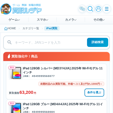
ゲーム
スマホ
カメラ
その他
HOME
カテゴリ一覧
iPad買取
詳細検索
買取強化中！商品
新品
iPad 128GB シルバー [MD3Y4J/A] 2025年 Wi-Fiモデル 11
インチ
JAN: 4549995560077
未開封品のみ買取可能。外箱ヘコミ及び汚れ-1000円～
63,200
条件を選ぶ
買取価格
円
新品
iPad 128GB ブルー [MD4A4J/A] 2025年 Wi-Fiモデル 11イ
ンチ
JAN: 4549995560084