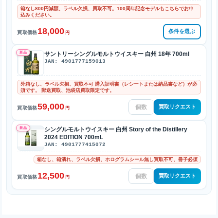
箱なし800円減額、ラベル欠損、買取不可。100周年記念モデルもこちらでお申
込みください。
18,000
条件を選ぶ
買取価格
円
新品
サントリーシングルモルトウイスキー 白州 18年 700ml
JAN: 4901777159013
外箱なし、ラベル欠損、買取不可 購入証明書（レシートまたは納品書など）が必
須です。 郵送買取、池袋店買取限定です。
59,000
買取リクエスト
買取価格
円
新品
シングルモルトウイスキー 白州 Story of the Distillery
2024 EDITION 700mL
JAN: 4901777415072
箱なし、箱潰れ、ラベル欠損、ホログラムシール無し買取不可、冊子必須
12,500
買取リクエスト
買取価格
円