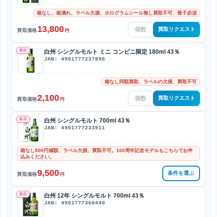
箱なし、箱潰れ、ラベル欠損、ホログラムシール無し買取不可、冊子必須
13,800
買取リクエスト
買取価格
円
新品
白州 シングルモルト ミニ コンビニ限定 180ml 43％
JAN: 4901777237896
箱なし同額買取、ラベルの欠損、買取不可
2,100
買取リクエスト
買取価格
円
新品
白州 シングルモルト 700ml 43％
JAN: 4901777233911
箱なし500円減額、ラベル欠損、買取不可。100周年記念モデルもこちらでお申
込みください。
9,500
条件を選ぶ
買取価格
円
新品
白州 12年 シングルモルト 700ml 43％
JAN: 4901777360440