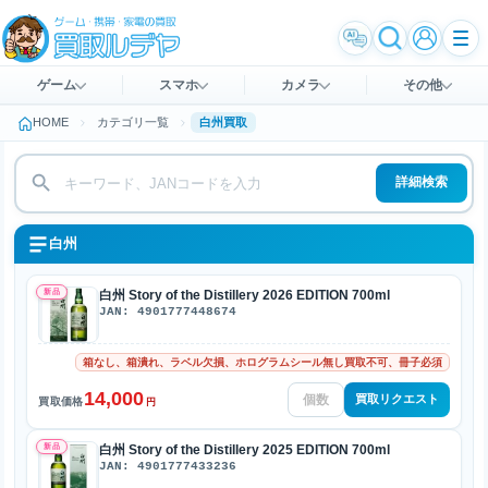
ゲーム
スマホ
カメラ
その他
HOME
カテゴリ一覧
白州買取
詳細検索
白州
新品
白州 Story of the Distillery 2026 EDITION 700ml
JAN: 4901777448674
箱なし、箱潰れ、ラベル欠損、ホログラムシール無し買取不可、冊子必須
14,000
買取リクエスト
買取価格
円
新品
白州 Story of the Distillery 2025 EDITION 700ml
JAN: 4901777433236