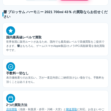
響 ブロッサム ハーモニー 2021 700ml 43％ の買取ならお任せくだ
さい
国内最高値レベルで買取
世界各国に販売ルートがあるため、国内でも最高値レベルで高価買取をご提供で
きます。
響
はもちろん、ゲーム/スマホ/Apple製品/カメラ/PC/高額家電を強化買取
中です。
手数料一切なし
表示価格通りのお支払い。万が一査定内容にご納得頂けない場合でも、手数料を
頂くことはありません。
2つの買取方法
店頭買取
（池袋・秋葉原・赤羽・川崎・大宮）と
郵送買取
に対応。お住まいやご