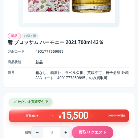
新品
お酒 / 響
響 ブロッサム ハーモニー 2021 700ml 43％
JANコード
4901777359895
商品状態
新品
備考
箱なし、箱潰れ、ラベル欠損、買取不可、冊子必須 外箱
JANコード「4901777359895」のみ買取可
ただいま買取受付中
15,500
2026-08-06 現在
買取価格
¥
−
+
買取リクエスト
個数