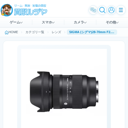
ゲーム
スマホ
カメラ
その他
HOME
カテゴリ一覧
レンズ
SIGMA (シグマ)28-70mm F2.8 DG DN [ソニーE用]