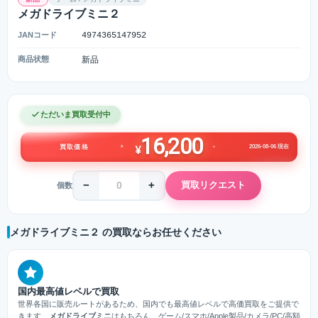
メガドライブミニ２
JANコード
4974365147952
商品状態
新品
ただいま買取受付中
16,200
2026-08-06 現在
買取価格
¥
−
+
買取リクエスト
個数
メガドライブミニ２ の買取ならお任せください
国内最高値レベルで買取
世界各国に販売ルートがあるため、国内でも最高値レベルで高価買取をご提供で
きます。
メガドライブミニ
はもちろん、ゲーム/スマホ/Apple製品/カメラ/PC/高額