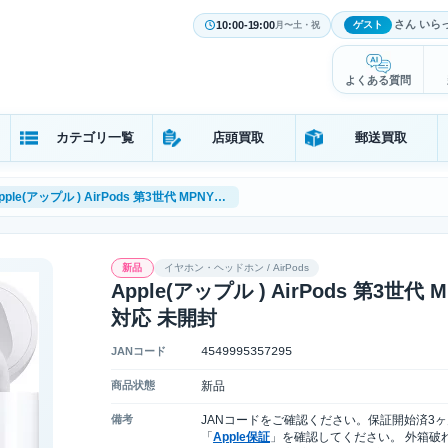
さん いら
10:00-19:00
ゲスト
月〜土・祝
よくある質問
カテゴリ一覧
店頭買取
郵送買取
Apple(アップル ) AirPods 第3世代 MPNY3J/A 2022年 MagSafe充電非対応 未開封
新品
イヤホン・ヘッドホン / AirPods
Apple(アップル ) AirPods 第3世代 M
対応 未開封
JANコード
4549995357295
商品状態
新品
備考
JANコードをご確認ください。保証開始済3ヶ
「
Apple保証
」を確認してください。 外箱破れ