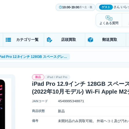
さん いら
10:00-19:00
ゲスト
月〜土・祝
よくある質問
カテゴリ一覧
店頭買取
郵送買取
iPad Pro 12.9インチ 128GB スペースグレイ [MNXP3J/A] 第6世代 (2022年10月モデル) Wi-Fi Apple M2チップ
新品
iPad / iPad Pro
iPad Pro 12.9インチ 128GB スペ
(2022年10月モデル) Wi-Fi Apple 
JANコード
4549995348071
商品状態
新品
備考
未開封品のみ買取可能。 外箱ヘコミ及び汚れ-4