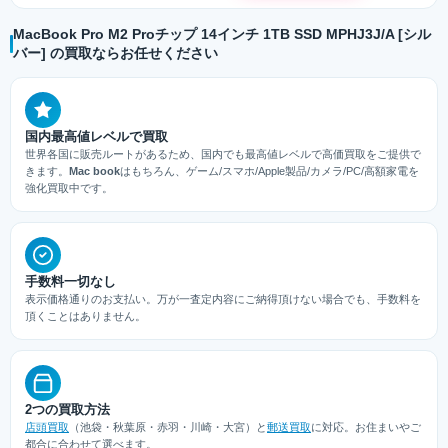
MacBook Pro M2 Proチップ 14インチ 1TB SSD MPHJ3J/A [シル
バー] の買取ならお任せください
国内最高値レベルで買取
世界各国に販売ルートがあるため、国内でも最高値レベルで高価買取をご提供で
きます。
Mac book
はもちろん、ゲーム/スマホ/Apple製品/カメラ/PC/高額家電を
強化買取中です。
手数料一切なし
表示価格通りのお支払い。万が一査定内容にご納得頂けない場合でも、手数料を
頂くことはありません。
2つの買取方法
店頭買取
（池袋・秋葉原・赤羽・川崎・大宮）と
郵送買取
に対応。お住まいやご
都合に合わせて選べます。