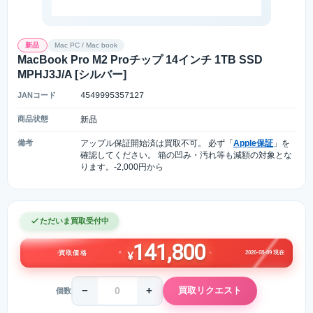
新品
Mac PC / Mac book
MacBook Pro M2 Proチップ 14インチ 1TB SSD
MPHJ3J/A [シルバー]
JANコード
4549995357127
商品状態
新品
備考
アップル保証開始済は買取不可。 必ず「
Apple保証
」を
確認してください。 箱の凹み・汚れ等も減額の対象とな
ります。‐2,000円から
ただいま買取受付中
141,800
2026-08-09 現在
買取価格
¥
−
+
買取リクエスト
個数