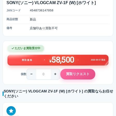
SONY(ソニー) VLOGCAM ZV-1F (W) [ホワイト]
JANコード
4548736147058
商品状態
新品
備考
店舗印あり買取不可
ただいま買取受付中
58,500
2026-08-07 現在
買取価格
¥
−
+
買取リクエスト
個数
SONY(ソニー) VLOGCAM ZV-1F (W) [ホワイト] の買取ならお任せ
ください