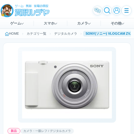
ゲーム
スマホ
カメラ
その他
HOME
カテゴリ一覧
デジタルカメラ
SONY(ソニー) VLOGCAM ZV-1F (W) [ホワイト]
新品
カメラ・一眼レフ / デジタルカメラ