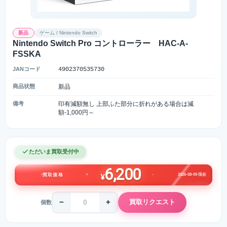
新品
ゲーム / Nintendo Switch
Nintendo Switch Pro コントローラー HAC-A-
FSSKA
JANコード
4902370535730
商品状態
新品
備考
印有減額無し 上部ふた部分に折れがある場合は減
額-1,000円～
ただいま買取受付中
6,200
2026-08-09 現在
買取価格
¥
−
+
買取リクエスト
個数