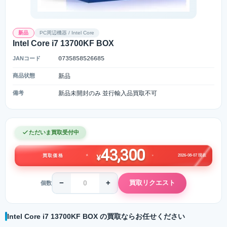
新品
PC周辺機器 / Intel Core
Intel Core i7 13700KF BOX
JANコード
0735858526685
商品状態
新品
備考
新品未開封のみ 並行輸入品買取不可
ただいま買取受付中
43,300
2026-08-07 現在
買取価格
¥
−
+
買取リクエスト
個数
Intel Core i7 13700KF BOX の買取ならお任せください