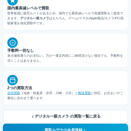
国内最高値レベルで買取
世界各国に販売ルートがあるため、国内でも最高値レベルで高価買取をご提供で
きます。
デジタル一眼カメラ
はもちろん、ゲーム/スマホ/Apple製品/カメラ/PC/高
額家電を強化買取中です。
手数料一切なし
表示価格通りのお支払い。万が一査定内容にご納得頂けない場合でも、手数料を
頂くことはありません。
2つの買取方法
店頭買取
（池袋・秋葉原・赤羽・川崎・大宮）と
郵送買取
に対応。お住まいやご
都合に合わせて選べます。
デジタル一眼カメラ の買取一覧に戻る
買取ルデヤの会員登録