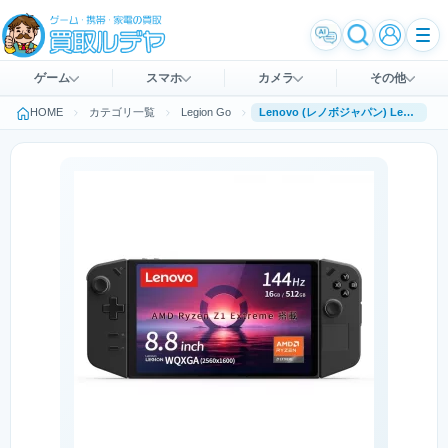
ゲーム
スマホ
カメラ
その他
HOME
カテゴリ一覧
Legion Go
Lenovo (レノボジャパン) Legion Go 83E10027JP [シャドーブラック]