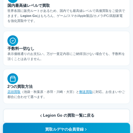
国内最高値レベルで買取
世界各国に販売ルートがあるため、国内でも最高値レベルで高価買取をご提供で
きます。
Legion Go
はもちろん、ゲーム/スマホ/Apple製品/カメラ/PC/高額家電
を強化買取中です。
手数料一切なし
表示価格通りのお支払い。万が一査定内容にご納得頂けない場合でも、手数料を
頂くことはありません。
2つの買取方法
店頭買取
（池袋・秋葉原・赤羽・川崎・大宮）と
郵送買取
に対応。お住まいやご
都合に合わせて選べます。
Legion Go の買取一覧に戻る
買取ルデヤの会員登録