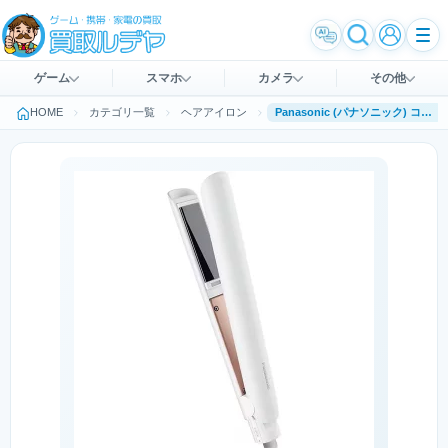
ゲーム
スマホ
カメラ
その他
HOME
カテゴリ一覧
ヘアアイロン
Panasonic (パナソニック) コンパクトストレートアイロン EH-HV2A-W [白]