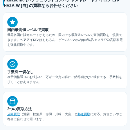
HV2A-W [白] の買取ならお任せください
国内最高値レベルで買取
世界各国に販売ルートがあるため、国内でも最高値レベルで高価買取をご提供で
きます。
ヘアアイロン
はもちろん、ゲーム/スマホ/Apple製品/カメラ/PC/高額家電
を強化買取中です。
手数料一切なし
表示価格通りのお支払い。万が一査定内容にご納得頂けない場合でも、手数料を
頂くことはありません。
2つの買取方法
店頭買取
（池袋・秋葉原・赤羽・川崎・大宮）と
郵送買取
に対応。お住まいやご
都合に合わせて選べます。