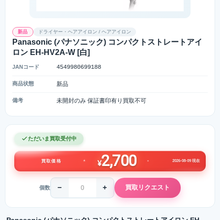
新品
ドライヤー・ヘアアイロン / ヘアアイロン
Panasonic (パナソニック) コンパクトストレートアイ
ロン EH-HV2A-W [白]
JANコード
4549980699188
商品状態
新品
備考
未開封のみ 保証書印有り買取不可
ただいま買取受付中
2,700
2026-08-09 現在
買取価格
¥
−
+
買取リクエスト
個数
Panasonic (パナソニック) コンパクトストレートアイロン EH-