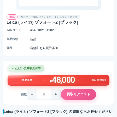
新品
カメラ・一眼レフ / チェキ・インスタントカメラ
Leica (ライカ) ゾフォート2 [ブラック]
JANコード
4548182191902
商品状態
新品
備考
店舗印あり買取不可
ただいま買取受付中
48,000
2026-08-08 現在
買取価格
¥
−
+
買取リクエスト
個数
Leica (ライカ) ゾフォート2 [ブラック] の買取ならお任せください