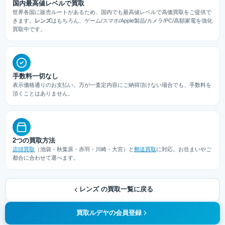
国内最高値レベルで買取
世界各国に販売ルートがあるため、国内でも最高値レベルで高価買取をご提供で
きます。
レンズ
はもちろん、ゲーム/スマホ/Apple製品/カメラ/PC/高額家電を強化
買取中です。
手数料一切なし
表示価格通りのお支払い。万が一査定内容にご納得頂けない場合でも、手数料を
頂くことはありません。
2つの買取方法
店頭買取
（池袋・秋葉原・赤羽・川崎・大宮）と
郵送買取
に対応。お住まいやご
都合に合わせて選べます。
レンズ の買取一覧に戻る
買取ルデヤの会員登録