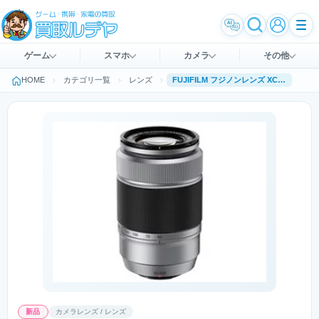
ゲーム
スマホ
カメラ
その他
HOME
カテゴリ一覧
レンズ
FUJIFILM フジノンレンズ XC50-230mmF4.5-6.7 OIS II [シルバー]
新品
カメラレンズ / レンズ