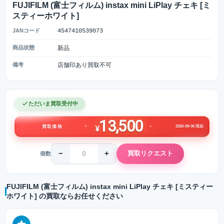
FUJIFILM (富士フィルム) instax mini LiPlay チェキ [ミ
スティーホワイト]
JANコード
4547410539073
商品状態
新品
備考
店舗印あり買取不可
ただいま買取受付中
13,500
2026-08-06 現在
買取価格
¥
−
+
買取リクエスト
個数
FUJIFILM (富士フィルム) instax mini LiPlay チェキ [ミスティー
ホワイト] の買取ならお任せください