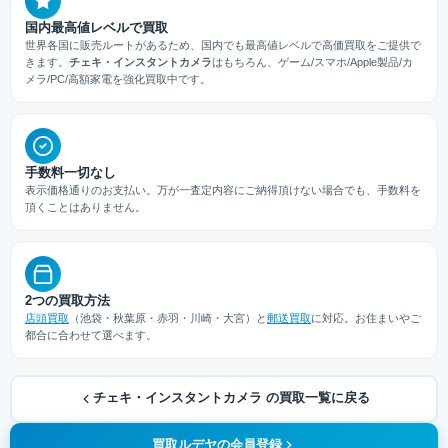
国内最高値レベルで買取
世界各国に販売ルートがあるため、国内でも最高値レベルで高価買取をご提供で
きます。
チェキ・インスタントカメラ
はもちろん、ゲーム/スマホ/Apple製品/カ
メラ/PC/高額家電を強化買取中です。
手数料一切なし
表示価格通りのお支払い。万が一査定内容にご納得頂けない場合でも、手数料を
頂くことはありません。
2つの買取方法
店頭買取
（池袋・秋葉原・赤羽・川崎・大宮）と
郵送買取
に対応。お住まいやご
都合に合わせて選べます。
チェキ・インスタントカメラ の買取一覧に戻る
買取ルデヤの会員登録