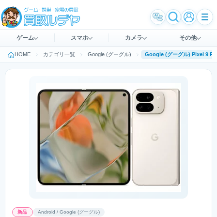
ゲーム
スマホ
カメラ
その他
HOME
カテゴリ一覧
Google (グーグル)
Google (グーグル) Pixel 
新品
Android / Google (グーグル)