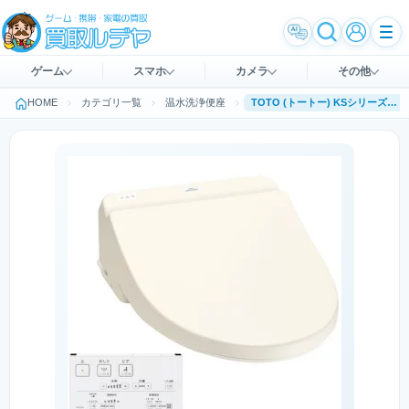
ゲーム
スマホ
カメラ
その他
HOME
カテゴリ一覧
温水洗浄便座
TOTO (トートー) KSシリーズ TCF8CS67 SC1 [パステルアイボリー]