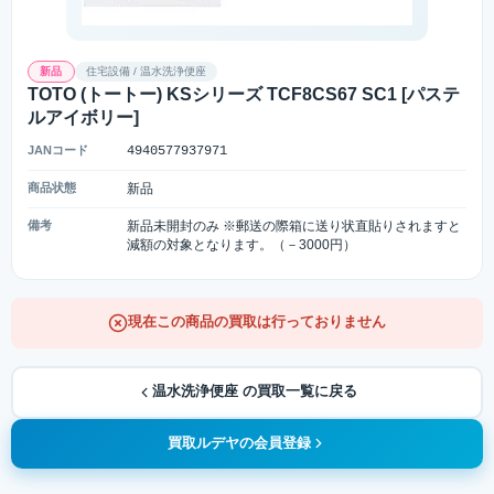
新品
住宅設備 / 温水洗浄便座
TOTO (トートー) KSシリーズ TCF8CS67 SC1 [パステ
ルアイボリー]
JANコード
4940577937971
商品状態
新品
備考
新品未開封のみ ※郵送の際箱に送り状直貼りされますと
減額の対象となります。（－3000円）
現在この商品の買取は行っておりません
温水洗浄便座 の買取一覧に戻る
買取ルデヤの会員登録