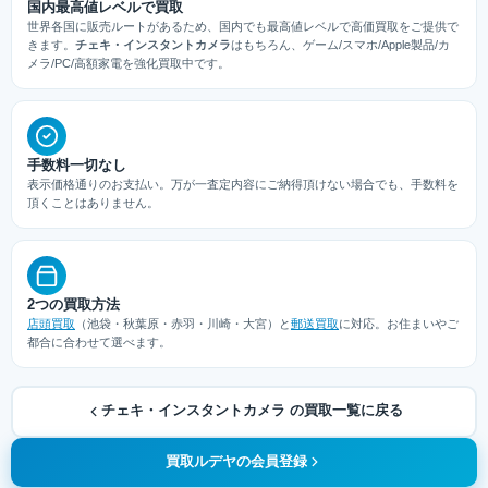
国内最高値レベルで買取
世界各国に販売ルートがあるため、国内でも最高値レベルで高価買取をご提供で
きます。
チェキ・インスタントカメラ
はもちろん、ゲーム/スマホ/Apple製品/カ
メラ/PC/高額家電を強化買取中です。
手数料一切なし
表示価格通りのお支払い。万が一査定内容にご納得頂けない場合でも、手数料を
頂くことはありません。
2つの買取方法
店頭買取
（池袋・秋葉原・赤羽・川崎・大宮）と
郵送買取
に対応。お住まいやご
都合に合わせて選べます。
チェキ・インスタントカメラ の買取一覧に戻る
買取ルデヤの会員登録