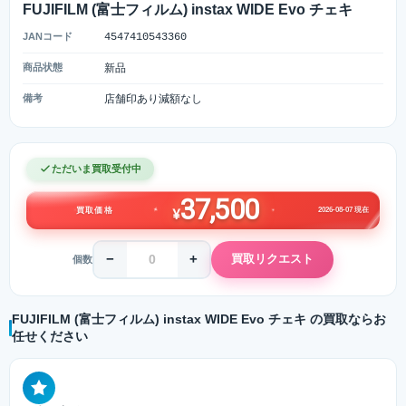
FUJIFILM (富士フィルム) instax WIDE Evo チェキ
JANコード
4547410543360
商品状態
新品
備考
店舗印あり減額なし
ただいま買取受付中
37,500
2026-08-07 現在
買取価格
¥
−
+
買取リクエスト
個数
FUJIFILM (富士フィルム) instax WIDE Evo チェキ の買取ならお
任せください