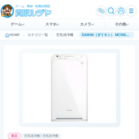
ゲーム
スマホ
カメラ
その他
HOME
カテゴリ一覧
空気清浄機
DAIKIN（ダイキン） MC555A-W [ホワイト]
新品
空気清浄機 / 空気清浄機