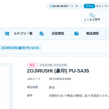
さん いら
10:00-19:00
ゲスト
月〜土・祝
よくある質問
カテゴリ一覧
店頭買取
郵送買取
ZOJIRUSHI (象印) PU-SA35
新品
空気清浄機 / 空気清浄機
ZOJIRUSHI (象印) PU-SA35
JANコード
4974305221896
商品状態
新品
備考
未開封のみ ※郵送の際箱に送り状直貼りされ