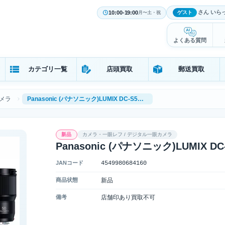
さん いら
10:00-19:00
ゲスト
月〜土・祝
よくある質問
カテゴリ一覧
店頭買取
郵送買取
メラ
Panasonic (パナソニック)LUMIX DC-S5M2W ダブルレンズキット
新品
カメラ・一眼レフ / デジタル一眼カメラ
Panasonic (パナソニック)LUMIX
JANコード
4549980684160
商品状態
新品
備考
店舗印あり買取不可