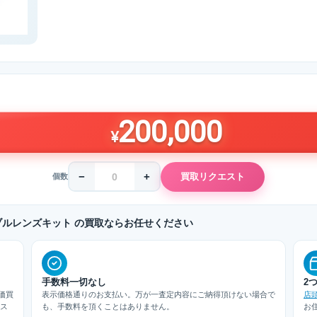
200,000
¥
−
+
買取リクエスト
個数
M2W ダブルレンズキット の買取ならお任せください
手数料一切なし
2
価買
表示価格通りのお支払い。万が一査定内容にご納得頂けない場合で
店
/ス
も、手数料を頂くことはありません。
お