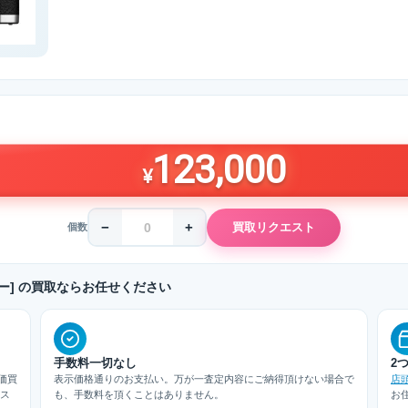
123,000
¥
−
+
買取リクエスト
個数
[シルバー] の買取ならお任せください
手数料一切なし
2
価買
表示価格通りのお支払い。万が一査定内容にご納得頂けない場合で
店
/ス
も、手数料を頂くことはありません。
お