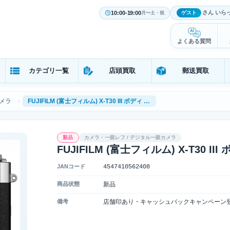
さん いら
10:00-19:00
ゲスト
月〜土・祝
よくある質問
カテゴリ一覧
店頭買取
郵送買取
メラ
FUJIFILM (富士フィルム) X-T30 III ボディ [シルバー]
新品
カメラ・一眼レフ / デジタル一眼カメラ
FUJIFILM (富士フィルム) X-T30 II
JANコード
4547410562408
商品状態
新品
備考
店舗印あり・キャッシュバックキャンペーン