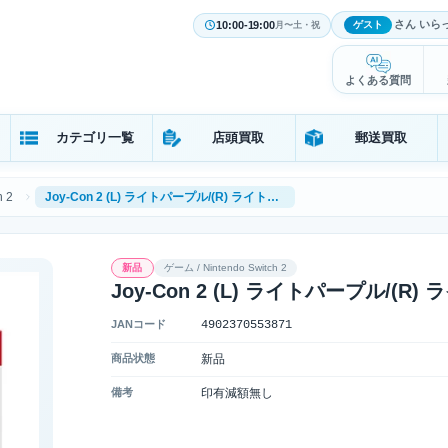
さん いら
10:00-19:00
ゲスト
月〜土・祝
よくある質問
カテゴリ一覧
店頭買取
郵送買取
h 2
Joy-Con 2 (L) ライトパープル/(R) ライトグリーン BEE-A-JABAB
新品
ゲーム / Nintendo Switch 2
Joy-Con 2 (L) ライトパープル/(R)
JANコード
4902370553871
商品状態
新品
備考
印有減額無し