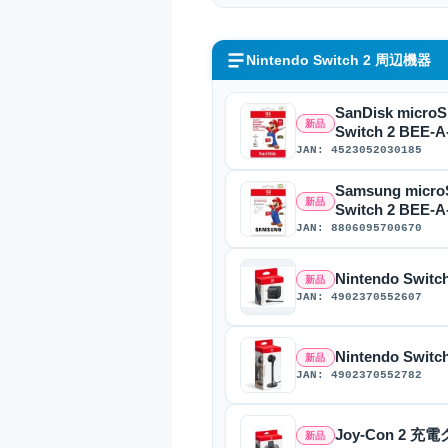
Nintendo Switch 2 周辺機器
SanDisk microS
新品
Switch 2 BEE-
JAN: 4523052030185
Samsung microS
新品
Switch 2 BEE-
JAN: 8806095700670
Nintendo Swi
新品
JAN: 4902370552607
Nintendo Swit
新品
JAN: 4902370552782
Joy-Con 2 充
新品