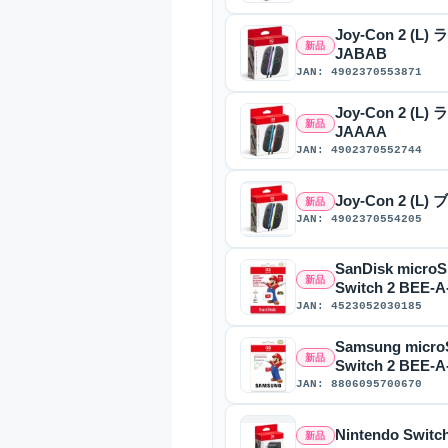
Joy-Con 2 (
新品
JABAB
JAN: 4902370553871
Joy-Con 2 (
新品
JAAAA
JAN: 4902370552744
Joy-Con 2 (L
新品
JAN: 4902370554205
SanDisk microS
新品
Switch 2 BEE-
JAN: 4523052030185
Samsung microS
新品
Switch 2 BEE-
JAN: 8806095700670
Nintendo Swi
新品