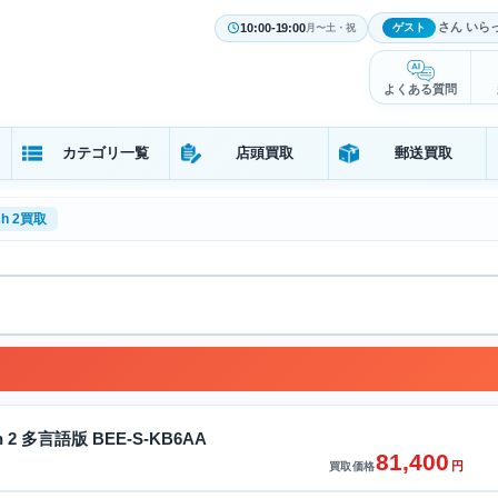
さん いら
10:00-19:00
ゲスト
月〜土・祝
よくある質問
カテゴリ一覧
店頭買取
郵送買取
tch 2買取
tch 2 多言語版 BEE-S-KB6AA
81,400
円
買取価格