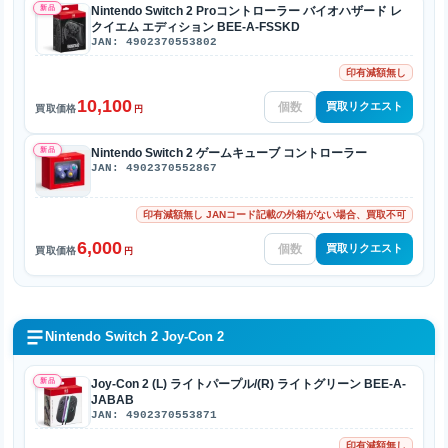
新品
Nintendo Switch 2 Proコントローラー バイオハザード レ
クイエム エディション BEE-A-FSSKD
JAN: 4902370553802
印有減額無し
10,100
買取リクエスト
買取価格
円
新品
Nintendo Switch 2 ゲームキューブ コントローラー
JAN: 4902370552867
印有減額無し JANコード記載の外箱がない場合、買取不可
6,000
買取リクエスト
買取価格
円
Nintendo Switch 2 Joy-Con 2
新品
Joy-Con 2 (L) ライトパープル/(R) ライトグリーン BEE-A-
JABAB
JAN: 4902370553871
印有減額無し