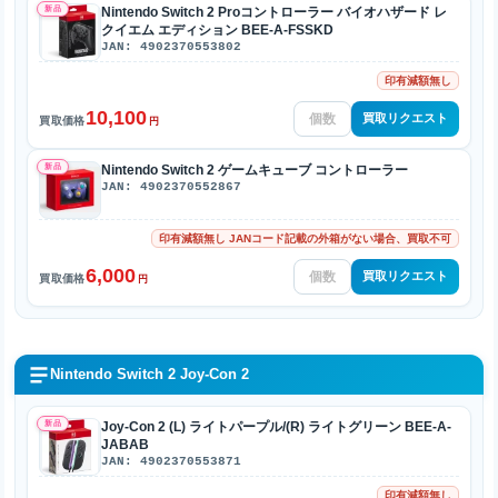
新品
Nintendo Switch 2 Proコントローラー バイオハザード レ
クイエム エディション BEE-A-FSSKD
JAN: 4902370553802
印有減額無し
10,100
買取リクエスト
買取価格
円
新品
Nintendo Switch 2 ゲームキューブ コントローラー
JAN: 4902370552867
印有減額無し JANコード記載の外箱がない場合、買取不可
6,000
買取リクエスト
買取価格
円
Nintendo Switch 2 Joy-Con 2
新品
Joy-Con 2 (L) ライトパープル/(R) ライトグリーン BEE-A-
JABAB
JAN: 4902370553871
印有減額無し