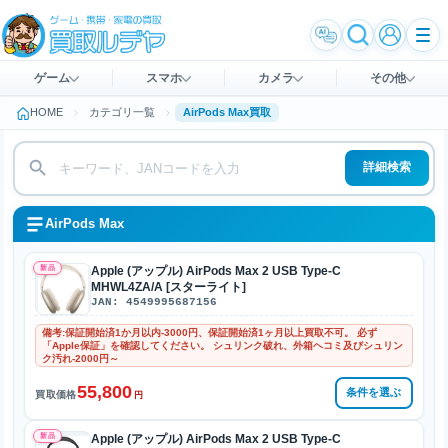
ゲーム
スマホ
カメラ
その他
HOME
カテゴリ一覧
AirPods Max買取
詳細検索
AirPods Max
新品
Apple (アップル) AirPods Max 2 USB Type-C
MHWL4ZA/A [スターライト]
JAN: 4549995687156
備考:保証開始済1か月以内-3000円、保証開始済1ヶ月以上買取不可。 必ず
「Apple保証」を確認してください。 シュリンク破れ、外箱ヘコミ及びシュリン
ク汚れ-2000円～
55,800
条件を選ぶ
買取価格
円
新品
Apple (アップル) AirPods Max 2 USB Type-C