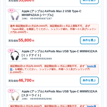
55,800
条件を選ぶ
買取価格
円
新品
Apple (アップル) AirPods Max 2 USB Type-C
MHWP4ZA/A [パープル]
JAN: 4549995687187
備考:保証開始済1か月以内-3000円、保証開始済1ヶ月以上買取不可。 必ず
「Apple保証」を確認してください。 シュリンク破れ、外箱ヘコミ及びシュリン
ク汚れ-2000円～
55,800
条件を選ぶ
買取価格
円
新品
Apple (アップル) AirPods Max USB Type-C MWW43ZA/A
[ミッドナイト]
JAN: 4549995552089
保証開始済1か月以内-3000円、保証開始済1ヶ月以上買取不可。 必ず「
Apple保
証
」を確認してください。 シュリンク破れ、外箱ヘコミ及びシュリンク汚
れ-2000円～
46,700
条件を選ぶ
買取価格
円
新品
Apple (アップル) AirPods Max USB Type-C MWW53ZA/A
[スターライト]
JAN: 4549995552096
保証開始済1か月以内-3000円、保証開始済1ヶ月以上買取不可。 必ず「
Apple保