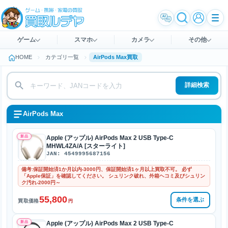
ゲーム
スマホ
カメラ
その他
HOME
カテゴリ一覧
AirPods Max買取
詳細検索
AirPods Max
新品
Apple (アップル) AirPods Max 2 USB Type-C
MHWL4ZA/A [スターライト]
JAN: 4549995687156
備考:保証開始済1か月以内-3000円、保証開始済1ヶ月以上買取不可。 必ず
「Apple保証」を確認してください。 シュリンク破れ、外箱ヘコミ及びシュリン
ク汚れ-2000円～
55,800
条件を選ぶ
買取価格
円
新品
Apple (アップル) AirPods Max 2 USB Type-C