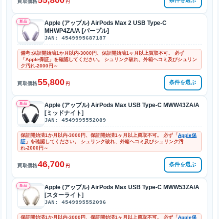
55,800
条件を選ぶ
買取価格
円
新品
Apple (アップル) AirPods Max 2 USB Type-C
MHWP4ZA/A [パープル]
JAN: 4549995687187
備考:保証開始済1か月以内-3000円、保証開始済1ヶ月以上買取不可。 必ず
「Apple保証」を確認してください。 シュリンク破れ、外箱ヘコミ及びシュリン
ク汚れ-2000円～
55,800
条件を選ぶ
買取価格
円
新品
Apple (アップル) AirPods Max USB Type-C MWW43ZA/A
[ミッドナイト]
JAN: 4549995552089
保証開始済1か月以内-3000円、保証開始済1ヶ月以上買取不可。 必ず「
Apple保
証
」を確認してください。 シュリンク破れ、外箱ヘコミ及びシュリンク汚
れ-2000円～
46,700
条件を選ぶ
買取価格
円
新品
Apple (アップル) AirPods Max USB Type-C MWW53ZA/A
[スターライト]
JAN: 4549995552096
保証開始済1か月以内-3000円、保証開始済1ヶ月以上買取不可。 必ず「
Apple保