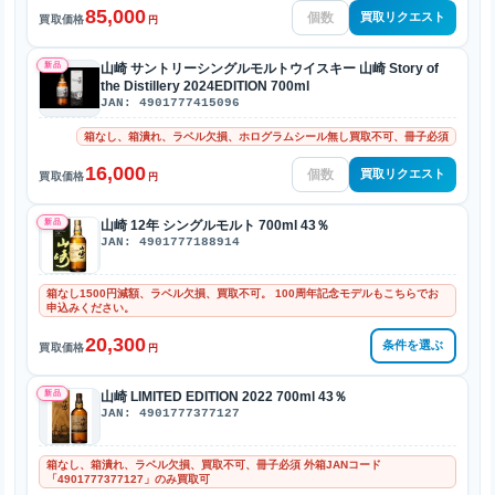
85,000
買取リクエスト
買取価格
円
新品
山崎 サントリーシングルモルトウイスキー 山崎 Story of
the Distillery 2024EDITION 700ml
JAN: 4901777415096
箱なし、箱潰れ、ラベル欠損、ホログラムシール無し買取不可、冊子必須
16,000
買取リクエスト
買取価格
円
新品
山崎 12年 シングルモルト 700ml 43％
JAN: 4901777188914
箱なし1500円減額、ラベル欠損、買取不可。 100周年記念モデルもこちらでお
申込みください。
20,300
条件を選ぶ
買取価格
円
新品
山崎 LIMITED EDITION 2022 700ml 43％
JAN: 4901777377127
箱なし、箱潰れ、ラベル欠損、買取不可、冊子必須 外箱JANコード
「4901777377127」のみ買取可