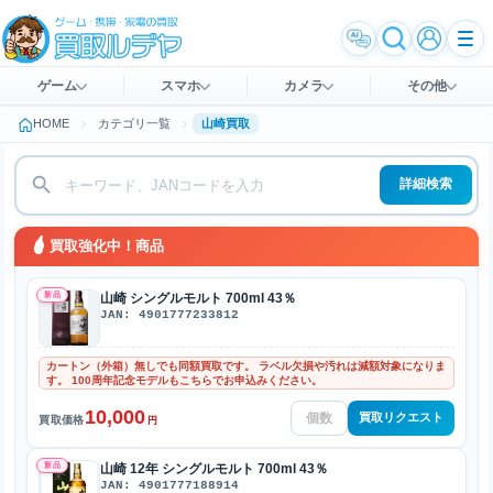
ゲーム
スマホ
カメラ
その他
HOME
カテゴリ一覧
山崎買取
詳細検索
買取強化中！商品
新品
山崎 シングルモルト 700ml 43％
JAN: 4901777233812
カートン（外箱）無しでも同額買取です。 ラベル欠損や汚れは減額対象になりま
す。 100周年記念モデルもこちらでお申込みください。
10,000
買取リクエスト
買取価格
円
新品
山崎 12年 シングルモルト 700ml 43％
JAN: 4901777188914