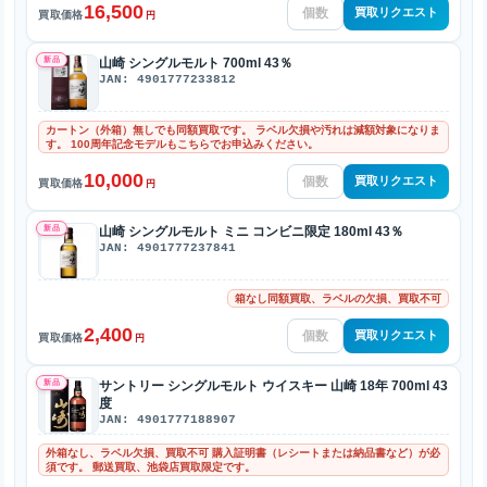
16,500
買取リクエスト
買取価格
円
新品
山崎 シングルモルト 700ml 43％
JAN: 4901777233812
カートン（外箱）無しでも同額買取です。 ラベル欠損や汚れは減額対象になりま
す。 100周年記念モデルもこちらでお申込みください。
10,000
買取リクエスト
買取価格
円
新品
山崎 シングルモルト ミニ コンビニ限定 180ml 43％
JAN: 4901777237841
箱なし同額買取、ラベルの欠損、買取不可
2,400
買取リクエスト
買取価格
円
新品
サントリー シングルモルト ウイスキー 山崎 18年 700ml 43
度
JAN: 4901777188907
外箱なし、ラベル欠損、買取不可 購入証明書（レシートまたは納品書など）が必
須です。 郵送買取、池袋店買取限定です。