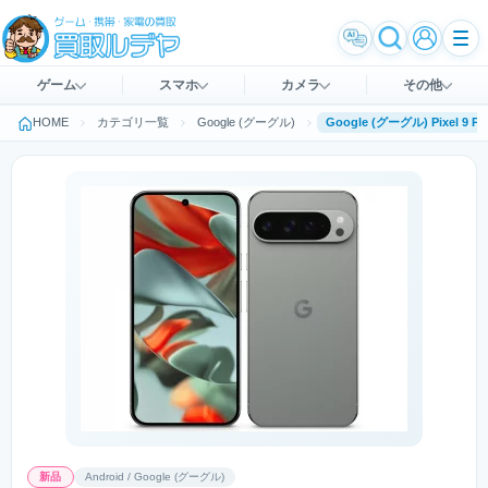
ゲーム
スマホ
カメラ
その他
HOME
カテゴリ一覧
Google (グーグル)
Google (グーグル) Pixe
新品
Android / Google (グーグル)