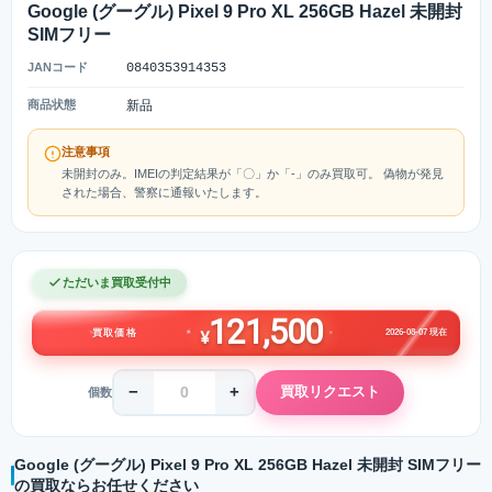
Google (グーグル) Pixel 9 Pro XL 256GB Hazel 未開封
SIMフリー
JANコード
0840353914353
商品状態
新品
注意事項
未開封のみ。IMEIの判定結果が「〇」か「-」のみ買取可。 偽物が発見
された場合、警察に通報いたします。
ただいま買取受付中
121,500
2026-08-07 現在
買取価格
¥
−
+
買取リクエスト
個数
Google (グーグル) Pixel 9 Pro XL 256GB Hazel 未開封 SIMフリー
の買取ならお任せください