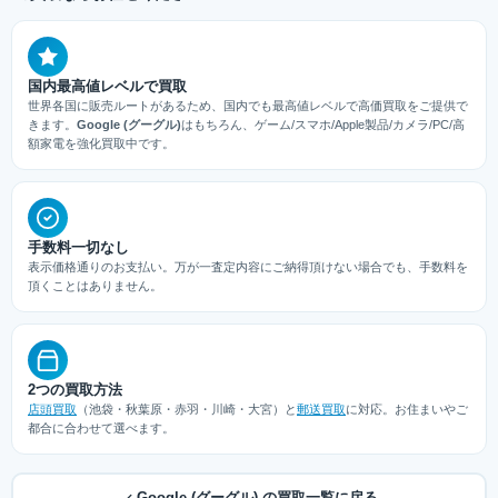
国内最高値レベルで買取
世界各国に販売ルートがあるため、国内でも最高値レベルで高価買取をご提供で
きます。
Google (グーグル)
はもちろん、ゲーム/スマホ/Apple製品/カメラ/PC/高
額家電を強化買取中です。
手数料一切なし
表示価格通りのお支払い。万が一査定内容にご納得頂けない場合でも、手数料を
頂くことはありません。
2つの買取方法
店頭買取
（池袋・秋葉原・赤羽・川崎・大宮）と
郵送買取
に対応。お住まいやご
都合に合わせて選べます。