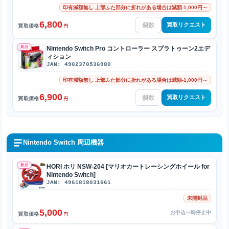
印有減額無し 上部ふた部分に折れがある場合は減額-1,000円～
6,800
買取リクエスト
買取価格
円
新品
Nintendo Switch Pro コントローラー スプラトゥーン2エデ
ィション
JAN: 4902370536980
印有減額無し 上部ふた部分に折れがある場合は減額-1,000円～
6,900
買取リクエスト
買取価格
円
Nintendo Switch 周辺機器
新品
HORI ホリ NSW-204 [マリオカートレーシングホイール for
Nintendo Switch]
JAN: 4961818031661
未開封品
5,000
お申込一時停止中
買取価格
円