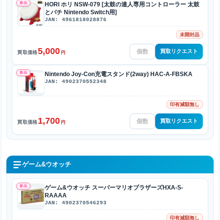
新品
HORI ホリ NSW-079 [太鼓の達人専用コントローラー 太鼓
とバチ Nintendo Switch用]
JAN: 4961818028876
未開封品
5,000
買取リクエスト
買取価格
円
新品
Nintendo Joy-Con充電スタンド(2way) HAC-A-FBSKA
JAN: 4902370552348
印有減額無し
1,700
買取リクエスト
買取価格
円
ゲーム&ウオッチ
新品
ゲーム&ウオッチ スーパーマリオブラザーズHXA-S-
RAAAA
JAN: 4902370546293
印有減額無し