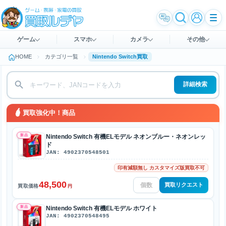
ゲーム
スマホ
カメラ
その他
HOME
カテゴリ一覧
Nintendo Switch買取
詳細検索
買取強化中！商品
新品
Nintendo Switch 有機ELモデル ネオンブルー・ネオンレッ
ド
JAN: 4902370548501
印有減額無し カスタマイズ版買取不可
48,500
買取リクエスト
買取価格
円
新品
Nintendo Switch 有機ELモデル ホワイト
JAN: 4902370548495