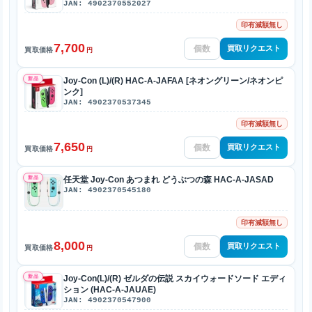
JAN: 4902370552027
印有減額無し
7,700
買取リクエスト
買取価格
円
新品
Joy-Con (L)/(R) HAC-A-JAFAA [ネオングリーン/ネオンピ
ンク]
JAN: 4902370537345
印有減額無し
7,650
買取リクエスト
買取価格
円
新品
任天堂 Joy-Con あつまれ どうぶつの森 HAC-A-JASAD
JAN: 4902370545180
印有減額無し
8,000
買取リクエスト
買取価格
円
新品
Joy-Con(L)/(R) ゼルダの伝説 スカイウォードソード エディ
ション (HAC-A-JAUAE)
JAN: 4902370547900