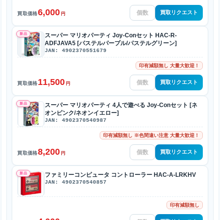
6,000
買取リクエスト
買取価格
円
新品
スーパー マリオパーティ Joy-Conセット HAC-R-
ADFJAVA5 [パステルパープル/パステルグリーン]
JAN: 4902370551679
印有減額無し 大量大歓迎！
11,500
買取リクエスト
買取価格
円
新品
スーパー マリオパーティ 4人で遊べる Joy-Conセット [ネ
オンピンク/ネオンイエロー]
JAN: 4902370540987
印有減額無し ※色間違い注意 大量大歓迎！
8,200
買取リクエスト
買取価格
円
新品
ファミリーコンピュータ コントローラー HAC-A-LRKHV
JAN: 4902370540857
印有減額無し