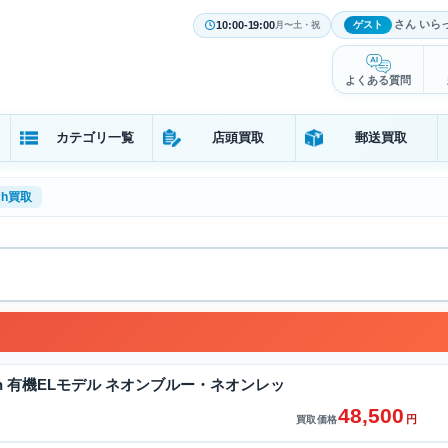
さん いら
10:00-19:00
ゲスト
月〜土・祝
よくある質問
カテゴリ一覧
店頭買取
郵送買取
tch買取
witch 有機ELモデル ネオンブルー・ネオンレッ
48,500
円
買取価格