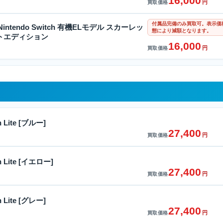
16,000
円
買取価格
付属品完備のみ買取可。表示価
intendo Switch 有機ELモデル スカーレッ
態により減額となります。
トエディション
16,000
円
買取価格
h Lite [ブルー]
27,400
円
買取価格
ch Lite [イエロー]
27,400
円
買取価格
h Lite [グレー]
27,400
円
買取価格