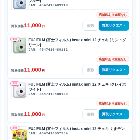
ブルー]
JAN: 4547410489118
店舗印あり減額なし
11,000
買取リクエスト
買取価格
円
新品
FUJIFILM (富士フィルム) instax mini 12 チェキ [ミントグ
リーン]
JAN: 4547410489132
店舗印あり減額なし
11,000
買取リクエスト
買取価格
円
新品
FUJIFILM (富士フィルム) instax mini 12 チェキ [クレイホ
ワイト]
JAN: 4547410489149
店舗印あり減額なし
11,000
買取リクエスト
買取価格
円
新品
FUJIFILM (富士フィルム) instax mini 12 チェキ くまモン
JAN: 4547410557954