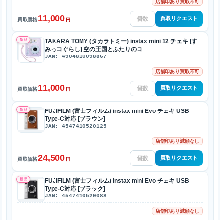
店舗印あり買取不可
11,000
買取リクエスト
買取価格
円
新品
TAKARA TOMY (タカラトミー) instax mini 12 チェキ [す
みっコぐらし] 空の王国とふたりのコ
JAN: 4904810098867
店舗印あり買取不可
11,000
買取リクエスト
買取価格
円
新品
FUJIFILM (富士フィルム) instax mini Evo チェキ USB
Type-C対応 [ブラウン]
JAN: 4547410520125
店舗印あり減額なし
24,500
買取リクエスト
買取価格
円
新品
FUJIFILM (富士フィルム) instax mini Evo チェキ USB
Type-C対応 [ブラック]
JAN: 4547410520088
店舗印あり減額なし