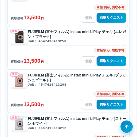
店舗印あり買取不可
13,500
買取リクエスト
買取価格
円
新品
FUJIFILM (富士フィルム) instax mini LiPlay チェキ [エレガ
ントブラック]
JAN: 4547410413250
店舗印あり買取不可
13,500
買取リクエスト
買取価格
円
新品
FUJIFILM (富士フィルム) instax mini LiPlay チェキ [ブラッ
シュゴールド]
JAN: 4547410413298
店舗印あり買取不可
13,500
買取リクエスト
買取価格
円
新品
FUJIFILM (富士フィルム) instax mini LiPlay チェキ [ストー
ンホワイト]
JAN: 4547410413212