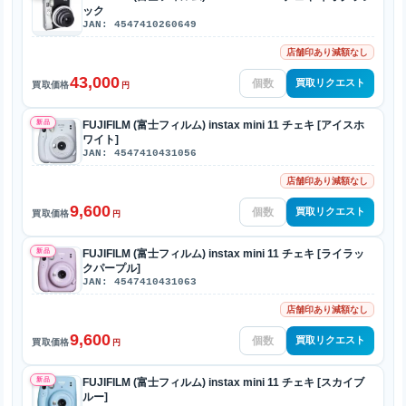
ック
JAN: 4547410260649
店舗印あり減額なし
43,000
買取リクエスト
買取価格
円
新品
FUJIFILM (富士フィルム) instax mini 11 チェキ [アイスホ
ワイト]
JAN: 4547410431056
店舗印あり減額なし
9,600
買取リクエスト
買取価格
円
新品
FUJIFILM (富士フィルム) instax mini 11 チェキ [ライラッ
クパープル]
JAN: 4547410431063
店舗印あり減額なし
9,600
買取リクエスト
買取価格
円
新品
FUJIFILM (富士フィルム) instax mini 11 チェキ [スカイブ
ルー]