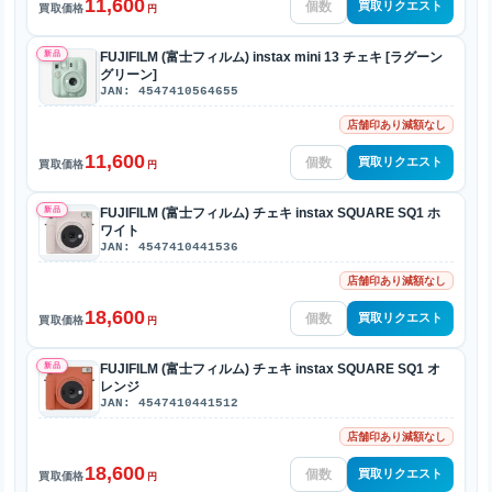
11,600
買取リクエスト
買取価格
円
新品
FUJIFILM (富士フィルム) instax mini 13 チェキ [ラグーン
グリーン]
JAN: 4547410564655
店舗印あり減額なし
11,600
買取リクエスト
買取価格
円
新品
FUJIFILM (富士フィルム) チェキ instax SQUARE SQ1 ホ
ワイト
JAN: 4547410441536
店舗印あり減額なし
18,600
買取リクエスト
買取価格
円
新品
FUJIFILM (富士フィルム) チェキ instax SQUARE SQ1 オ
レンジ
JAN: 4547410441512
店舗印あり減額なし
18,600
買取リクエスト
買取価格
円