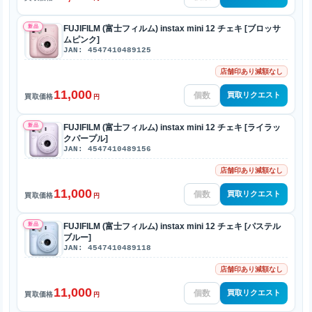
新品
FUJIFILM (富士フィルム) instax mini 12 チェキ [ブロッサ
ムピンク]
JAN: 4547410489125
店舗印あり減額なし
11,000
買取リクエスト
買取価格
円
新品
FUJIFILM (富士フィルム) instax mini 12 チェキ [ライラッ
クパープル]
JAN: 4547410489156
店舗印あり減額なし
11,000
買取リクエスト
買取価格
円
新品
FUJIFILM (富士フィルム) instax mini 12 チェキ [パステル
ブルー]
JAN: 4547410489118
店舗印あり減額なし
11,000
買取リクエスト
買取価格
円