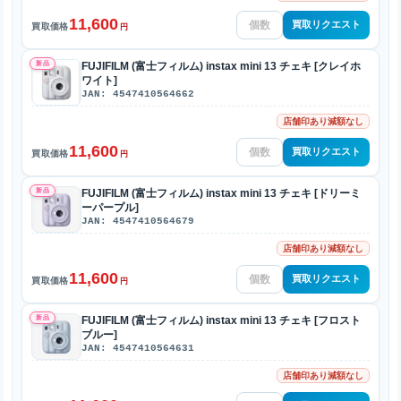
11,600
買取リクエスト
買取価格
円
新品
FUJIFILM (富士フィルム) instax mini 13 チェキ [クレイホ
ワイト]
JAN: 4547410564662
店舗印あり減額なし
11,600
買取リクエスト
買取価格
円
新品
FUJIFILM (富士フィルム) instax mini 13 チェキ [ドリーミ
ーパープル]
JAN: 4547410564679
店舗印あり減額なし
11,600
買取リクエスト
買取価格
円
新品
FUJIFILM (富士フィルム) instax mini 13 チェキ [フロスト
ブルー]
JAN: 4547410564631
店舗印あり減額なし