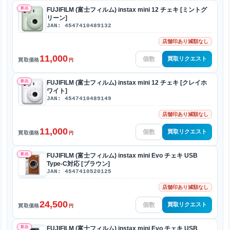
新品
FUJIFILM (富士フィルム) instax mini 12 チェキ [ミントグ
リーン]
JAN: 4547410489132
店舗印あり減額なし
11,000
買取リクエスト
買取価格
円
新品
FUJIFILM (富士フィルム) instax mini 12 チェキ [クレイホ
ワイト]
JAN: 4547410489149
店舗印あり減額なし
11,000
買取リクエスト
買取価格
円
新品
FUJIFILM (富士フィルム) instax mini Evo チェキ USB
Type-C対応 [ブラウン]
JAN: 4547410520125
店舗印あり減額なし
24,500
買取リクエスト
買取価格
円
新品
FUJIFILM (富士フィルム) instax mini Evo チェキ USB