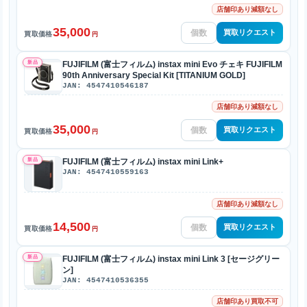
店舗印あり減額なし
35,000
買取リクエスト
買取価格
円
新品
FUJIFILM (富士フィルム) instax mini Evo チェキ FUJIFILM
90th Anniversary Special Kit [TITANIUM GOLD]
JAN: 4547410546187
店舗印あり減額なし
35,000
買取リクエスト
買取価格
円
新品
FUJIFILM (富士フィルム) instax mini Link+
JAN: 4547410559163
店舗印あり減額なし
14,500
買取リクエスト
買取価格
円
新品
FUJIFILM (富士フィルム) instax mini Link 3 [セージグリー
ン]
JAN: 4547410536355
店舗印あり買取不可