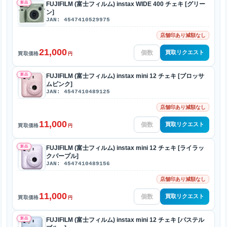
新品
FUJIFILM (富士フィルム) instax WIDE 400 チェキ [グリー
ン]
JAN: 4547410529975
店舗印あり減額なし
21,000
買取リクエスト
買取価格
円
新品
FUJIFILM (富士フィルム) instax mini 12 チェキ [ブロッサ
ムピンク]
JAN: 4547410489125
店舗印あり減額なし
11,000
買取リクエスト
買取価格
円
新品
FUJIFILM (富士フィルム) instax mini 12 チェキ [ライラッ
クパープル]
JAN: 4547410489156
店舗印あり減額なし
11,000
買取リクエスト
買取価格
円
新品
FUJIFILM (富士フィルム) instax mini 12 チェキ [パステル