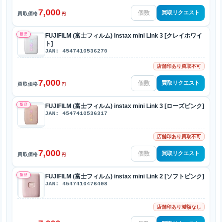
7,000
買取リクエスト
買取価格
円
新品
FUJIFILM (富士フィルム) instax mini Link 3 [クレイホワイ
ト]
JAN: 4547410536270
店舗印あり買取不可
7,000
買取リクエスト
買取価格
円
新品
FUJIFILM (富士フィルム) instax mini Link 3 [ローズピンク]
JAN: 4547410536317
店舗印あり買取不可
7,000
買取リクエスト
買取価格
円
新品
FUJIFILM (富士フィルム) instax mini Link 2 [ソフトピンク]
JAN: 4547410476408
店舗印あり減額なし