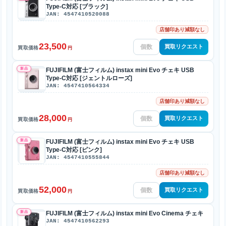
Type-C対応 [ブラック]
JAN: 4547410520088
店舗印あり減額なし
23,500
買取リクエスト
買取価格
円
新品
FUJIFILM (富士フィルム) instax mini Evo チェキ USB
Type-C対応 [ジェントルローズ]
JAN: 4547410564334
店舗印あり減額なし
28,000
買取リクエスト
買取価格
円
新品
FUJIFILM (富士フィルム) instax mini Evo チェキ USB
Type-C対応 [ピンク]
JAN: 4547410555844
店舗印あり減額なし
52,000
買取リクエスト
買取価格
円
新品
FUJIFILM (富士フィルム) instax mini Evo Cinema チェキ
JAN: 4547410562293