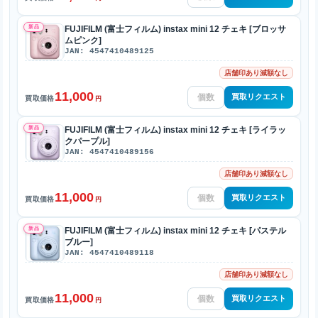
新品
FUJIFILM (富士フィルム) instax mini 12 チェキ [ブロッサ
ムピンク]
JAN: 4547410489125
店舗印あり減額なし
11,000
買取リクエスト
買取価格
円
新品
FUJIFILM (富士フィルム) instax mini 12 チェキ [ライラッ
クパープル]
JAN: 4547410489156
店舗印あり減額なし
11,000
買取リクエスト
買取価格
円
新品
FUJIFILM (富士フィルム) instax mini 12 チェキ [パステル
ブルー]
JAN: 4547410489118
店舗印あり減額なし
11,000
買取リクエスト
買取価格
円