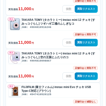
店舗印あり買取不可
11,000
買取リクエスト
買取価格
円
新品
TAKARA TOMY (タカラトミー) instax mini 12 チェキ [す
みっコぐらし] ツギハギ工場のふしぎなコ
JAN: 4904810916246
店舗印あり買取不可
11,000
買取リクエスト
買取価格
円
新品
TAKARA TOMY (タカラトミー) instax mini 12 チェキ [す
みっコぐらし] 空の王国とふたりのコ
JAN: 4904810098867
店舗印あり買取不可
11,000
買取リクエスト
買取価格
円
新品
FUJIFILM (富士フィルム) instax mini Evo チェキ USB
Type-C対応 [ブラウン]
JAN: 4547410520125
店舗印あり減額なし