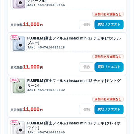
クパープル]
JAN: 4547410489156
店舗印あり減額なし
11,000
買取リクエスト
買取価格
円
新品
FUJIFILM (富士フィルム) instax mini 12 チェキ [パステル
ブルー]
JAN: 4547410489118
店舗印あり減額なし
11,000
買取リクエスト
買取価格
円
新品
FUJIFILM (富士フィルム) instax mini 12 チェキ [ミントグ
リーン]
JAN: 4547410489132
店舗印あり減額なし
11,000
買取リクエスト
買取価格
円
新品
FUJIFILM (富士フィルム) instax mini 12 チェキ [クレイホ
ワイト]
JAN: 4547410489149