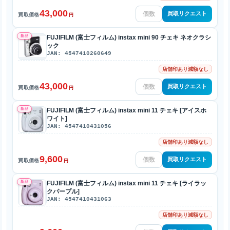
43,000
買取リクエスト
買取価格
円
新品
FUJIFILM (富士フィルム) instax mini 90 チェキ ネオクラシ
ック
JAN: 4547410260649
店舗印あり減額なし
43,000
買取リクエスト
買取価格
円
新品
FUJIFILM (富士フィルム) instax mini 11 チェキ [アイスホ
ワイト]
JAN: 4547410431056
店舗印あり減額なし
9,600
買取リクエスト
買取価格
円
新品
FUJIFILM (富士フィルム) instax mini 11 チェキ [ライラッ
クパープル]
JAN: 4547410431063
店舗印あり減額なし