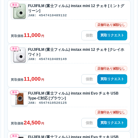
新品
FUJIFILM (富士フィルム) instax mini 12 チェキ [ミントグ
リーン]
JAN: 4547410489132
店舗印あり減額なし
11,000
買取リクエスト
買取価格
円
新品
FUJIFILM (富士フィルム) instax mini 12 チェキ [クレイホ
ワイト]
JAN: 4547410489149
店舗印あり減額なし
11,000
買取リクエスト
買取価格
円
新品
FUJIFILM (富士フィルム) instax mini Evo チェキ USB
Type-C対応 [ブラウン]
JAN: 4547410520125
店舗印あり減額なし
24,500
買取リクエスト
買取価格
円
新品
FUJIFILM (富士フィルム) instax mini Evo チェキ USB