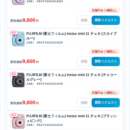
JAN: 4547410431063
店舗印あり減額なし
9,600
買取リクエスト
買取価格
円
新品
FUJIFILM (富士フィルム) instax mini 11 チェキ [スカイブ
ルー]
JAN: 4547410431025
店舗印あり減額なし
9,600
買取リクエスト
買取価格
円
新品
FUJIFILM (富士フィルム) instax mini 11 チェキ [チャコー
ルグレー]
JAN: 4547410431049
店舗印あり減額なし
9,600
買取リクエスト
買取価格
円
新品
FUJIFILM (富士フィルム) instax mini 11 チェキ [ブラッシ
ュピンク]
JAN: 4547410431032