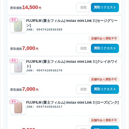
14,500
買取リクエスト
買取価格
円
新品
FUJIFILM (富士フィルム) instax mini Link 3 [セージグリー
ン]
JAN: 4547410536355
店舗印あり買取不可
7,000
買取リクエスト
買取価格
円
新品
FUJIFILM (富士フィルム) instax mini Link 3 [クレイホワイ
ト]
JAN: 4547410536270
店舗印あり買取不可
7,000
買取リクエスト
買取価格
円
新品
FUJIFILM (富士フィルム) instax mini Link 3 [ローズピンク]
JAN: 4547410536317
店舗印あり買取不可