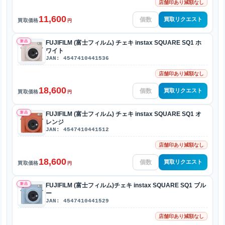
店舗印あり減額なし
11,600
買取リクエスト
買取価格
円
新品
FUJIFILM (富士フィルム) チェキ instax SQUARE SQ1 ホ
ワイト
JAN: 4547410441536
店舗印あり減額なし
18,600
買取リクエスト
買取価格
円
新品
FUJIFILM (富士フィルム) チェキ instax SQUARE SQ1 オ
レンジ
JAN: 4547410441512
店舗印あり減額なし
18,600
買取リクエスト
買取価格
円
新品
FUJIFILM (富士フィルム)チェキ instax SQUARE SQ1 ブル
ー
JAN: 4547410441529
店舗印あり減額なし