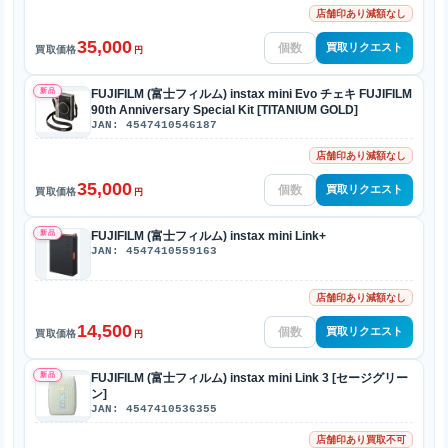
店舗印あり減額なし
35,000
買取リクエスト
買取価格
円
新品
FUJIFILM (富士フィルム) instax mini Evo チェキ FUJIFILM
90th Anniversary Special Kit [TITANIUM GOLD]
JAN: 4547410546187
店舗印あり減額なし
35,000
買取リクエスト
買取価格
円
新品
FUJIFILM (富士フィルム) instax mini Link+
JAN: 4547410559163
店舗印あり減額なし
14,500
買取リクエスト
買取価格
円
新品
FUJIFILM (富士フィルム) instax mini Link 3 [セージグリー
ン]
JAN: 4547410536355
店舗印あり買取不可