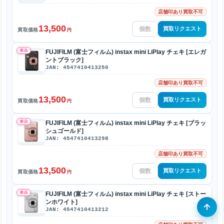
店舗印あり買取不可
13,500
買取リクエスト
買取価格
円
新品
FUJIFILM (富士フィルム) instax mini LiPlay チェキ [エレガ
ントブラック]
JAN: 4547410413250
店舗印あり買取不可
13,500
買取リクエスト
買取価格
円
新品
FUJIFILM (富士フィルム) instax mini LiPlay チェキ [ブラッ
シュゴールド]
JAN: 4547410413298
店舗印あり買取不可
13,500
買取リクエスト
買取価格
円
新品
FUJIFILM (富士フィルム) instax mini LiPlay チェキ [ストー
ンホワイト]
JAN: 4547410413212