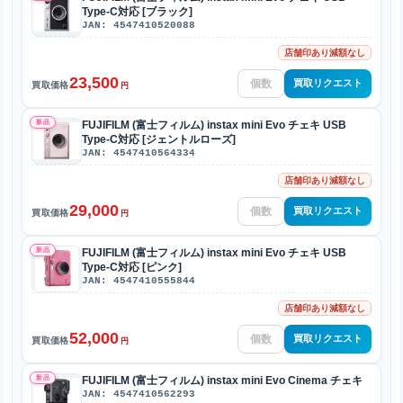
Type-C対応 [ブラック]
JAN: 4547410520088
店舗印あり減額なし
23,500
買取リクエスト
買取価格
円
新品
FUJIFILM (富士フィルム) instax mini Evo チェキ USB
Type-C対応 [ジェントルローズ]
JAN: 4547410564334
店舗印あり減額なし
29,000
買取リクエスト
買取価格
円
新品
FUJIFILM (富士フィルム) instax mini Evo チェキ USB
Type-C対応 [ピンク]
JAN: 4547410555844
店舗印あり減額なし
52,000
買取リクエスト
買取価格
円
新品
FUJIFILM (富士フィルム) instax mini Evo Cinema チェキ
JAN: 4547410562293