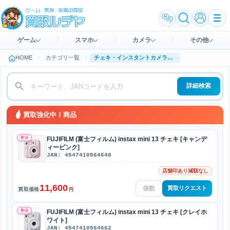
ゲーム
スマホ
カメラ
その他
HOME
カテゴリ一覧
チェキ・インスタントカメラ買取
詳細検索
買取強化中！商品
新品
FUJIFILM (富士フィルム) instax mini 13 チェキ [キャンデ
ィーピンク]
JAN: 4547410564648
店舗印あり減額なし
11,600
買取リクエスト
買取価格
円
新品
FUJIFILM (富士フィルム) instax mini 13 チェキ [クレイホ
ワイト]
JAN: 4547410564662