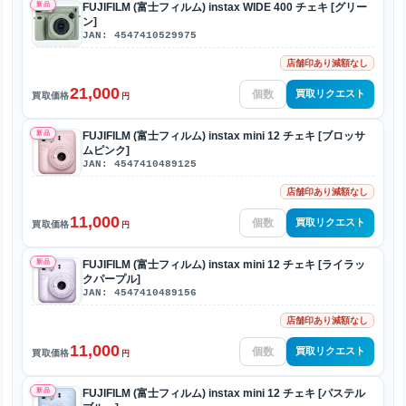
新品
FUJIFILM (富士フィルム) instax WIDE 400 チェキ [グリー
ン]
JAN: 4547410529975
店舗印あり減額なし
21,000
買取リクエスト
買取価格
円
新品
FUJIFILM (富士フィルム) instax mini 12 チェキ [ブロッサ
ムピンク]
JAN: 4547410489125
店舗印あり減額なし
11,000
買取リクエスト
買取価格
円
新品
FUJIFILM (富士フィルム) instax mini 12 チェキ [ライラッ
クパープル]
JAN: 4547410489156
店舗印あり減額なし
11,000
買取リクエスト
買取価格
円
新品
FUJIFILM (富士フィルム) instax mini 12 チェキ [パステル