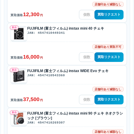
店舗印あり減額なし
12,300
買取リクエスト
買取価格
円
新品
FUJIFILM (富士フィルム) instax mini 40 チェキ
JAN: 4547410449341
店舗印あり買取不可
16,000
買取リクエスト
買取価格
円
新品
FUJIFILM (富士フィルム) instax WIDE Evo チェキ
JAN: 4547410543360
店舗印あり減額なし
37,500
買取リクエスト
買取価格
円
新品
FUJIFILM (富士フィルム) instax mini 90 チェキ ネオクラシ
ック [ブラウン]
JAN: 4547410269307
店舗印あり減額なし