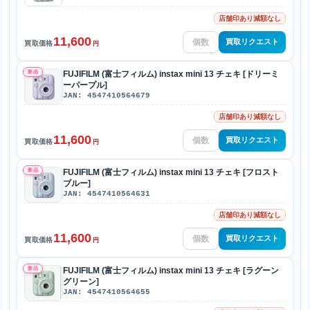
店舗印あり減額なし
11,600
買取リクエスト
買取価格
円
新品
FUJIFILM (富士フィルム) instax mini 13 チェキ [ドリーミ
ーパープル]
JAN: 4547410564679
店舗印あり減額なし
11,600
買取リクエスト
買取価格
円
新品
FUJIFILM (富士フィルム) instax mini 13 チェキ [フロスト
ブルー]
JAN: 4547410564631
店舗印あり減額なし
11,600
買取リクエスト
買取価格
円
新品
FUJIFILM (富士フィルム) instax mini 13 チェキ [ラグーン
グリーン]
JAN: 4547410564655