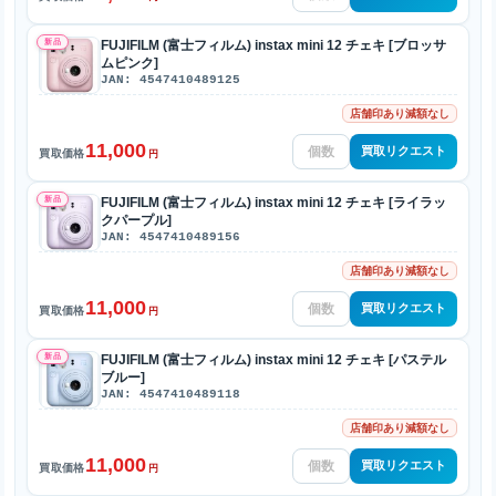
新品
FUJIFILM (富士フィルム) instax mini 12 チェキ [ブロッサ
ムピンク]
JAN: 4547410489125
店舗印あり減額なし
11,000
買取リクエスト
買取価格
円
新品
FUJIFILM (富士フィルム) instax mini 12 チェキ [ライラッ
クパープル]
JAN: 4547410489156
店舗印あり減額なし
11,000
買取リクエスト
買取価格
円
新品
FUJIFILM (富士フィルム) instax mini 12 チェキ [パステル
ブルー]
JAN: 4547410489118
店舗印あり減額なし
11,000
買取リクエスト
買取価格
円