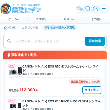
ゲーム
スマホ
カメラ
その他
HOME
カテゴリ一覧
デジタル一眼カメラ買取
詳細検索
買取強化中！商品
新品
CANON(キヤノン) EOS R50 ダブルズームキット [ホワイ
ト]
JAN: 4549292205336
保証書店舗印あり-4000円
112,300
条件を選ぶ
買取価格
円
新品
CANON(キヤノン) EOS R10 RF-S18-150 IS STM レンズキ
ット
JAN: 4549292189803