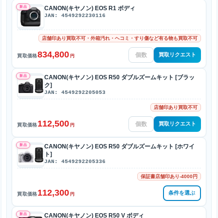
新品
CANON(キヤノン) EOS R1 ボディ
JAN: 4549292230116
店舗印あり買取不可・外箱汚れ・ヘコミ・すり傷など有る物も買取不可
834,800
買取リクエスト
買取価格
円
新品
CANON(キヤノン) EOS R50 ダブルズームキット [ブラッ
ク]
JAN: 4549292205053
店舗印あり買取不可
112,500
買取リクエスト
買取価格
円
新品
CANON(キヤノン) EOS R50 ダブルズームキット [ホワイ
ト]
JAN: 4549292205336
保証書店舗印あり-4000円
112,300
条件を選ぶ
買取価格
円
新品
CANON(キヤノン) EOS R50 V ボディ