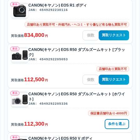
新品
CANON(キヤノン) EOS R1 ボディ
JAN: 4549292230116
店舗印あり買取不可・外箱汚れ・ヘコミ・すり傷など有る物も買取不可
834,800
買取リクエスト
買取価格
円
新品
CANON(キヤノン) EOS R50 ダブルズームキット [ブラッ
ク]
JAN: 4549292205053
店舗印あり買取不可
112,500
買取リクエスト
買取価格
円
新品
CANON(キヤノン) EOS R50 ダブルズームキット [ホワイ
ト]
JAN: 4549292205336
保証書店舗印あり-4000円
112,300
条件を選ぶ
買取価格
円
新品
CANON(キヤノン) EOS R50 V ボディ