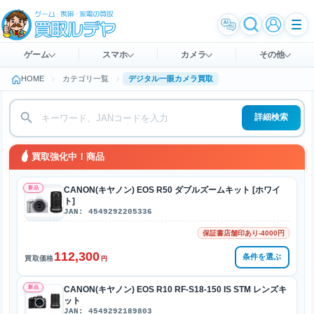
ゲーム
スマホ
カメラ
その他
HOME
カテゴリ一覧
デジタル一眼カメラ買取
詳細検索
買取強化中！商品
新品
CANON(キヤノン) EOS R50 ダブルズームキット [ホワイ
ト]
JAN: 4549292205336
保証書店舗印あり-4000円
112,300
条件を選ぶ
買取価格
円
新品
CANON(キヤノン) EOS R10 RF-S18-150 IS STM レンズキ
ット
JAN: 4549292189803