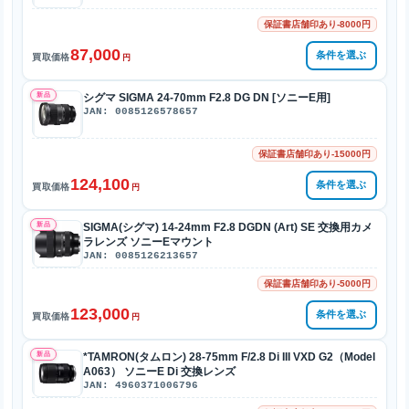
保証書店舗印あり-8000円
87,000
条件を選ぶ
買取価格
円
新品
シグマ SIGMA 24-70mm F2.8 DG DN [ソニーE用]
JAN: 0085126578657
保証書店舗印あり-15000円
124,100
条件を選ぶ
買取価格
円
新品
SIGMA(シグマ) 14-24mm F2.8 DGDN (Art) SE 交換用カメ
ラレンズ ソニーEマウント
JAN: 0085126213657
保証書店舗印あり-5000円
123,000
条件を選ぶ
買取価格
円
新品
*TAMRON(タムロン) 28-75mm F/2.8 Di III VXD G2（Model
A063） ソニーE Di 交換レンズ
JAN: 4960371006796