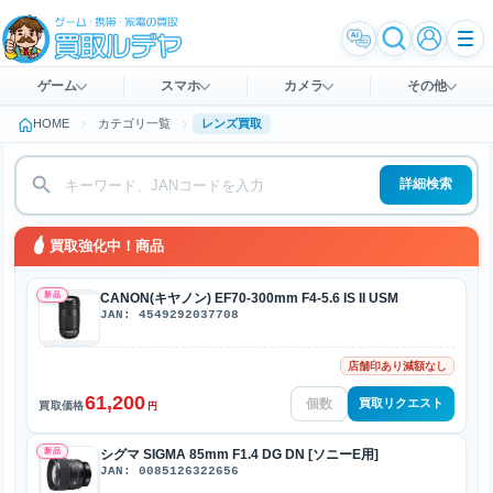
ゲーム
スマホ
カメラ
その他
HOME
カテゴリ一覧
レンズ買取
詳細検索
買取強化中！商品
新品
CANON(キヤノン) EF70-300mm F4-5.6 IS II USM
JAN: 4549292037708
店舗印あり減額なし
61,200
買取リクエスト
買取価格
円
新品
シグマ SIGMA 85mm F1.4 DG DN [ソニーE用]
JAN: 0085126322656