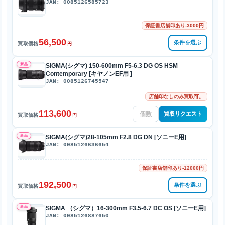
JAN: 0085126585723
保証書店舗印あり-3000円
56,500
条件を選ぶ
買取価格
円
新品
SIGMA(シグマ) 150-600mm F5-6.3 DG OS HSM
Contemporary [キヤノンEF用 ]
JAN: 0085126745547
店舗印なしのみ買取可。
113,600
買取リクエスト
買取価格
円
新品
SIGMA(シグマ)28-105mm F2.8 DG DN [ソニーE用]
JAN: 0085126636654
保証書店舗印あり-12000円
192,500
条件を選ぶ
買取価格
円
新品
SIGMA （シグマ）16-300mm F3.5-6.7 DC OS [ソニーE用]
JAN: 0085126887650