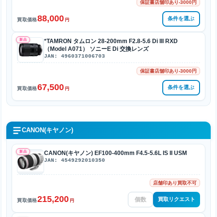
保証書店舗印あり-3000円
88,000
条件を選ぶ
買取価格
円
新品
*TAMRON タムロン 28-200mm F2.8-5.6 Di III RXD
（Model A071） ソニーE Di 交換レンズ
JAN: 4960371006703
保証書店舗印あり-3000円
67,500
条件を選ぶ
買取価格
円
CANON(キヤノン)
新品
CANON(キヤノン) EF100-400mm F4.5-5.6L IS II USM
JAN: 4549292010350
店舗印あり買取不可
215,200
買取リクエスト
買取価格
円