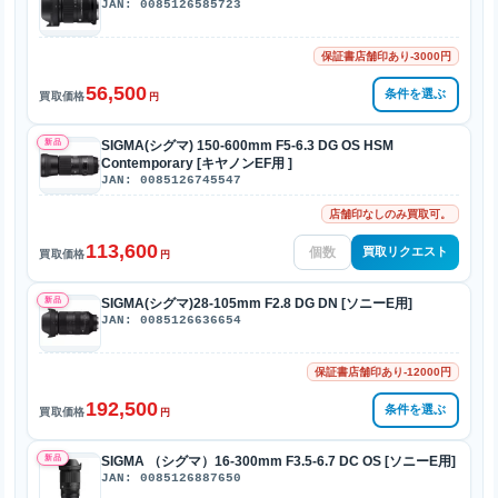
JAN: 0085126585723
保証書店舗印あり-3000円
56,500
条件を選ぶ
買取価格
円
新品
SIGMA(シグマ) 150-600mm F5-6.3 DG OS HSM
Contemporary [キヤノンEF用 ]
JAN: 0085126745547
店舗印なしのみ買取可。
113,600
買取リクエスト
買取価格
円
新品
SIGMA(シグマ)28-105mm F2.8 DG DN [ソニーE用]
JAN: 0085126636654
保証書店舗印あり-12000円
192,500
条件を選ぶ
買取価格
円
新品
SIGMA （シグマ）16-300mm F3.5-6.7 DC OS [ソニーE用]
JAN: 0085126887650