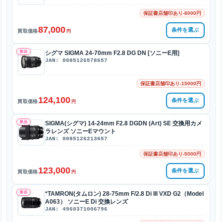
保証書店舗印あり-8000円
87,000
条件を選ぶ
買取価格
円
新品
シグマ SIGMA 24-70mm F2.8 DG DN [ソニーE用]
JAN: 0085126578657
保証書店舗印あり-15000円
124,100
条件を選ぶ
買取価格
円
新品
SIGMA(シグマ) 14-24mm F2.8 DGDN (Art) SE 交換用カメ
ラレンズ ソニーEマウント
JAN: 0085126213657
保証書店舗印あり-5000円
123,000
条件を選ぶ
買取価格
円
新品
*TAMRON(タムロン) 28-75mm F/2.8 Di III VXD G2（Model
A063） ソニーE Di 交換レンズ
JAN: 4960371006796