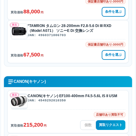
保証書店舗印あり-3000円
88,000
条件を選ぶ
買取価格
円
新品
*TAMRON タムロン 28-200mm F2.8-5.6 Di III RXD
（Model A071） ソニーE Di 交換レンズ
JAN: 4960371006703
保証書店舗印あり-3000円
67,500
条件を選ぶ
買取価格
円
CANON(キヤノン)
新品
CANON(キヤノン) EF100-400mm F4.5-5.6L IS II USM
JAN: 4549292010350
店舗印あり買取不可
215,200
買取リクエスト
買取価格
円