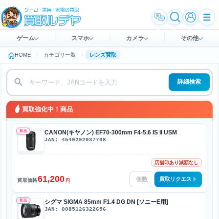
ゲーム
スマホ
カメラ
その他
HOME
カテゴリ一覧
レンズ買取
詳細検索
買取強化中！商品
新品
CANON(キヤノン) EF70-300mm F4-5.6 IS II USM
JAN: 4549292037708
店舗印あり減額なし
61,200
買取リクエスト
買取価格
円
新品
シグマ SIGMA 85mm F1.4 DG DN [ソニーE用]
JAN: 0085126322656