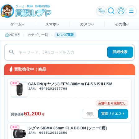
ゲーム
スマホ
カメラ
その他
HOME
カテゴリ一覧
レンズ買取
詳細検索
買取強化中！商品
新品
CANON(キヤノン) EF70-300mm F4-5.6 IS II USM
JAN: 4549292037708
店舗印あり減額なし
61,200
買取リクエスト
買取価格
円
新品
シグマ SIGMA 85mm F1.4 DG DN [ソニーE用]
JAN: 0085126322656