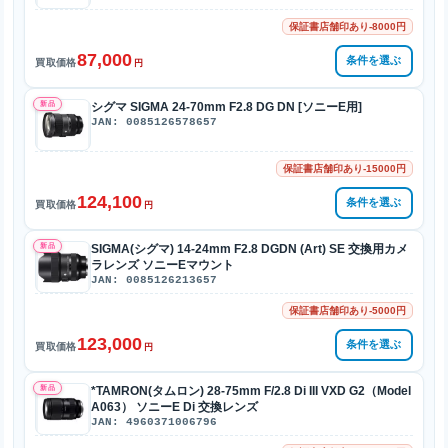
保証書店舗印あり-8000円
87,000
条件を選ぶ
買取価格
円
新品
シグマ SIGMA 24-70mm F2.8 DG DN [ソニーE用]
JAN: 0085126578657
保証書店舗印あり-15000円
124,100
条件を選ぶ
買取価格
円
新品
SIGMA(シグマ) 14-24mm F2.8 DGDN (Art) SE 交換用カメ
ラレンズ ソニーEマウント
JAN: 0085126213657
保証書店舗印あり-5000円
123,000
条件を選ぶ
買取価格
円
新品
*TAMRON(タムロン) 28-75mm F/2.8 Di III VXD G2（Model
A063） ソニーE Di 交換レンズ
JAN: 4960371006796