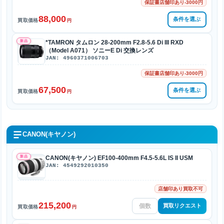
保証書店舗印あり-3000円
88,000
条件を選ぶ
買取価格
円
新品
*TAMRON タムロン 28-200mm F2.8-5.6 Di III RXD
（Model A071） ソニーE Di 交換レンズ
JAN: 4960371006703
保証書店舗印あり-3000円
67,500
条件を選ぶ
買取価格
円
CANON(キヤノン)
新品
CANON(キヤノン) EF100-400mm F4.5-5.6L IS II USM
JAN: 4549292010350
店舗印あり買取不可
215,200
買取リクエスト
買取価格
円