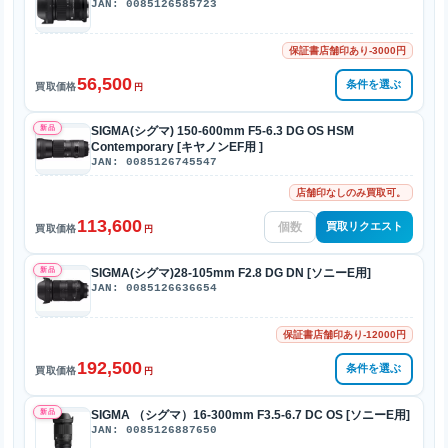
JAN: 0085126585723
保証書店舗印あり-3000円
56,500
条件を選ぶ
買取価格
円
新品
SIGMA(シグマ) 150-600mm F5-6.3 DG OS HSM
Contemporary [キヤノンEF用 ]
JAN: 0085126745547
店舗印なしのみ買取可。
113,600
買取リクエスト
買取価格
円
新品
SIGMA(シグマ)28-105mm F2.8 DG DN [ソニーE用]
JAN: 0085126636654
保証書店舗印あり-12000円
192,500
条件を選ぶ
買取価格
円
新品
SIGMA （シグマ）16-300mm F3.5-6.7 DC OS [ソニーE用]
JAN: 0085126887650